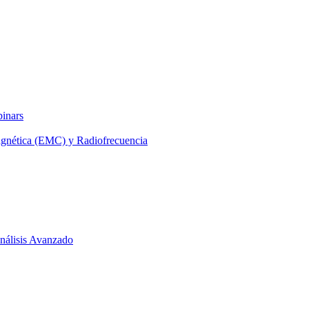
binars
agnética (EMC) y Radiofrecuencia
 Análisis Avanzado