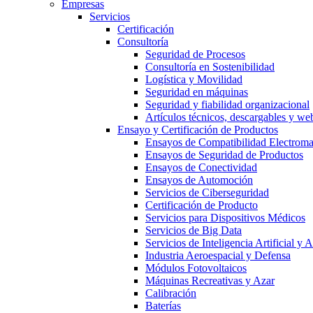
Empresas
Servicios
Certificación
Consultoría
Seguridad de Procesos
Consultoría en Sostenibilidad
Logística y Movilidad
Seguridad en máquinas
Seguridad y fiabilidad organizacional
Artículos técnicos, descargables y we
Ensayo y Certificación de Productos
Ensayos de Compatibilidad Electrom
Ensayos de Seguridad de Productos
Ensayos de Conectividad
Ensayos de Automoción
Servicios de Ciberseguridad
Certificación de Producto
Servicios para Dispositivos Médicos
Servicios de Big Data
Servicios de Inteligencia Artificial y
Industria Aeroespacial y Defensa
Módulos Fotovoltaicos
Máquinas Recreativas y Azar
Calibración
Baterías