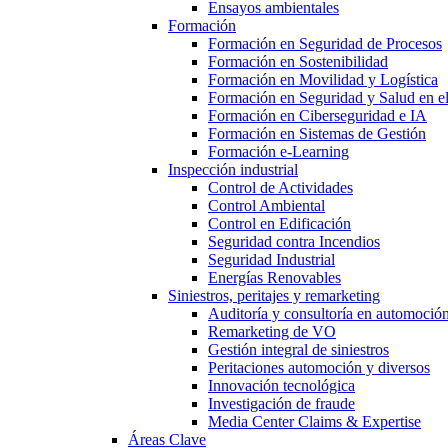
Ensayos ambientales
Formación
Formación en Seguridad de Procesos
Formación en Sostenibilidad
Formación en Movilidad y Logística
Formación en Seguridad y Salud en el
Formación en Ciberseguridad e IA
Formación en Sistemas de Gestión
Formación e-Learning
Inspección industrial
Control de Actividades
Control Ambiental
Control en Edificación
Seguridad contra Incendios
Seguridad Industrial
Energías Renovables
Siniestros, peritajes y remarketing
Auditoría y consultoría en automoció
Remarketing de VO
Gestión integral de siniestros
Peritaciones automoción y diversos
Innovación tecnológica
Investigación de fraude
Media Center Claims & Expertise
Áreas Clave