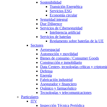
Sostenibilidad
Transición Energética
Servicios ESG
Economía circular
Seguridad integral
Due Diligence
Servicios de Ciberseguridad
Inteligencia artificial
Servicios de baterías
Reglamento sobre baterías de la UE
Sectores
Aeroespacial
Automoción y movilidad
Bienes de consumo / Consumer Goods
Construcción e inmobiliario
Data Centers, tecnologías críticas y criptomi
Defensa
Energía
Fabricación industrial
Asegurador y financiero
Químico y farmacéutico
Tecnologías y telecomunicaciones
Particulares
ITV
Inspección Técnica Periódica