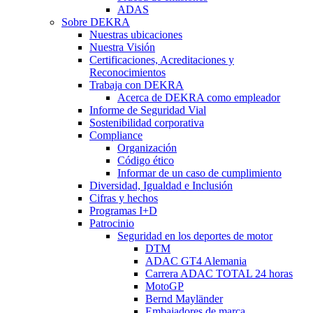
ADAS
Sobre DEKRA
Nuestras ubicaciones
Nuestra Visión
Certificaciones, Acreditaciones y
Reconocimientos
Trabaja con DEKRA
Acerca de DEKRA como empleador
Informe de Seguridad Vial
Sostenibilidad corporativa
Compliance
Organización
Código ético
Informar de un caso de cumplimiento
Diversidad, Igualdad e Inclusión
Cifras y hechos
Programas I+D
Patrocinio
Seguridad en los deportes de motor
DTM
ADAC GT4 Alemania
Carrera ADAC TOTAL 24 horas
MotoGP
Bernd Mayländer
Embajadores de marca