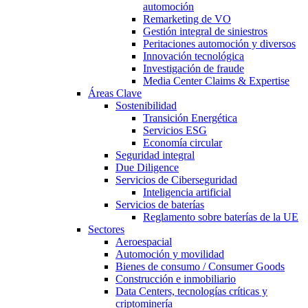
automoción
Remarketing de VO
Gestión integral de siniestros
Peritaciones automoción y diversos
Innovación tecnológica
Investigación de fraude
Media Center Claims & Expertise
Áreas Clave
Sostenibilidad
Transición Energética
Servicios ESG
Economía circular
Seguridad integral
Due Diligence
Servicios de Ciberseguridad
Inteligencia artificial
Servicios de baterías
Reglamento sobre baterías de la UE
Sectores
Aeroespacial
Automoción y movilidad
Bienes de consumo / Consumer Goods
Construcción e inmobiliario
Data Centers, tecnologías críticas y
criptominería