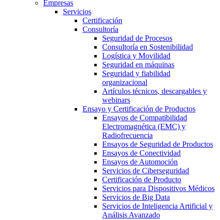
Empresas
Servicios
Certificación
Consultoría
Seguridad de Procesos
Consultoría en Sostenibilidad
Logística y Movilidad
Seguridad en máquinas
Seguridad y fiabilidad
organizacional
Artículos técnicos, descargables y
webinars
Ensayo y Certificación de Productos
Ensayos de Compatibilidad
Electromagnética (EMC) y
Radiofrecuencia
Ensayos de Seguridad de Productos
Ensayos de Conectividad
Ensayos de Automoción
Servicios de Ciberseguridad
Certificación de Producto
Servicios para Dispositivos Médicos
Servicios de Big Data
Servicios de Inteligencia Artificial y
Análisis Avanzado