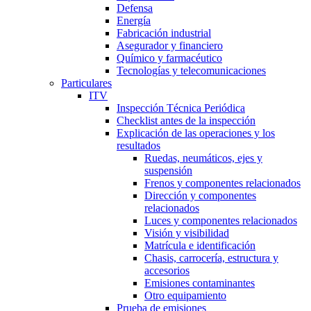
Defensa
Energía
Fabricación industrial
Asegurador y financiero
Químico y farmacéutico
Tecnologías y telecomunicaciones
Particulares
ITV
Inspección Técnica Periódica
Checklist antes de la inspección
Explicación de las operaciones y los
resultados
Ruedas, neumáticos, ejes y
suspensión
Frenos y componentes relacionados
Dirección y componentes
relacionados
Luces y componentes relacionados
Visión y visibilidad
Matrícula e identificación
Chasis, carrocería, estructura y
accesorios
Emisiones contaminantes
Otro equipamiento
Prueba de emisiones