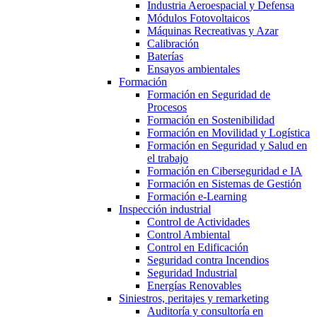
Industria Aeroespacial y Defensa
Módulos Fotovoltaicos
Máquinas Recreativas y Azar
Calibración
Baterías
Ensayos ambientales
Formación
Formación en Seguridad de
Procesos
Formación en Sostenibilidad
Formación en Movilidad y Logística
Formación en Seguridad y Salud en
el trabajo
Formación en Ciberseguridad e IA
Formación en Sistemas de Gestión
Formación e-Learning
Inspección industrial
Control de Actividades
Control Ambiental
Control en Edificación
Seguridad contra Incendios
Seguridad Industrial
Energías Renovables
Siniestros, peritajes y remarketing
Auditoría y consultoría en