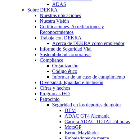
ADAS
Sobre DEKRA
Nuestras ubicaciones
Nuestra Visión
Certificaciones, Acreditaciones y
Reconocimientos
Trabaja con DEKRA
Acerca de DEKRA como empleador
Informe de Seguridad Vial
Sostenibilidad corporativa
Compliance
Organización
Código ético
Informar de un caso de cumplimiento
Diversidad, Igualdad e Inclusión
Cifras y hechos
Programas I+D
Patrocinio
Seguridad en los deportes de motor
DTM
ADAC GT4 Alemania
Carrera ADAC TOTAL 24 horas
MotoGP
Bernd Mayländer
Embajadores de marca