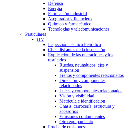
Defensa
Energía
Fabricación industrial
Asegurador y financiero
Químico y farmacéutico
Tecnologías y telecomunicaciones
Particulares
ITV
Inspección Técnica Periódica
Checklist antes de la inspección
Explicación de las operaciones y los
resultados
Ruedas, neumáticos, ejes y
suspensión
Frenos y componentes relacionados
Dirección y componentes
relacionados
Luces y componentes relacionados
Visión y visibilidad
Matrícula e identificación
Chasis, carrocería, estructura y
accesorios
Emisiones contaminantes
Otro equipamiento
Prueba de emisiones