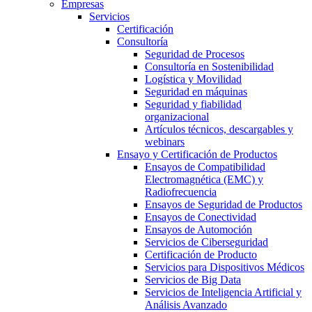
Empresas
Servicios
Certificación
Consultoría
Seguridad de Procesos
Consultoría en Sostenibilidad
Logística y Movilidad
Seguridad en máquinas
Seguridad y fiabilidad
organizacional
Artículos técnicos, descargables y
webinars
Ensayo y Certificación de Productos
Ensayos de Compatibilidad
Electromagnética (EMC) y
Radiofrecuencia
Ensayos de Seguridad de Productos
Ensayos de Conectividad
Ensayos de Automoción
Servicios de Ciberseguridad
Certificación de Producto
Servicios para Dispositivos Médicos
Servicios de Big Data
Servicios de Inteligencia Artificial y
Análisis Avanzado