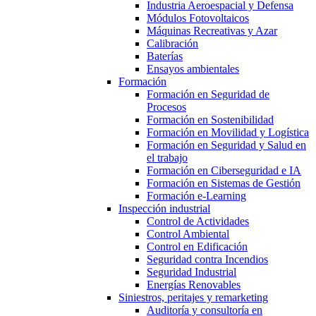
Industria Aeroespacial y Defensa
Módulos Fotovoltaicos
Máquinas Recreativas y Azar
Calibración
Baterías
Ensayos ambientales
Formación
Formación en Seguridad de
Procesos
Formación en Sostenibilidad
Formación en Movilidad y Logística
Formación en Seguridad y Salud en
el trabajo
Formación en Ciberseguridad e IA
Formación en Sistemas de Gestión
Formación e-Learning
Inspección industrial
Control de Actividades
Control Ambiental
Control en Edificación
Seguridad contra Incendios
Seguridad Industrial
Energías Renovables
Siniestros, peritajes y remarketing
Auditoría y consultoría en