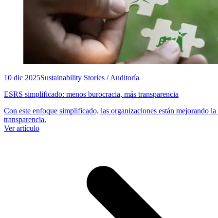
10 dic 2025
Sustainability Stories / Auditoría
ESRS simplificado: menos burocracia, más transparencia
Con este enfoque simplificado, las organizaciones están mejorando la
transparencia.
Ver artículo