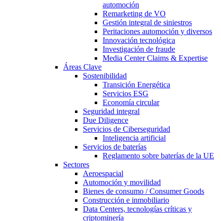
automoción
Remarketing de VO
Gestión integral de siniestros
Peritaciones automoción y diversos
Innovación tecnológica
Investigación de fraude
Media Center Claims & Expertise
Áreas Clave
Sostenibilidad
Transición Energética
Servicios ESG
Economía circular
Seguridad integral
Due Diligence
Servicios de Ciberseguridad
Inteligencia artificial
Servicios de baterías
Reglamento sobre baterías de la UE
Sectores
Aeroespacial
Automoción y movilidad
Bienes de consumo / Consumer Goods
Construcción e inmobiliario
Data Centers, tecnologías críticas y
criptominería