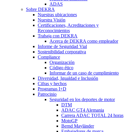
ADAS
Sobre DEKRA
Nuestras ubicaciones
Nuestra Visión
Certificaciones, Acreditaciones y
Reconocimientos
Trabaja con DEKRA
Acerca de DEKRA como empleador
Informe de Seguridad Vial
Sostenibilidad corporativa
Compliance
Organización
Código ético
Informar de un caso de cumplimiento
Diversidad, Igualdad e Inclusión
Cifras y hechos
Programas I+D
Patrocinio
Seguridad en los deportes de motor
DTM
ADAC GT4 Alemania
Carrera ADAC TOTAL 24 horas
MotoGP
Bernd Mayländer
Embajadores de marca