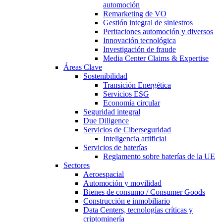
automoción
Remarketing de VO
Gestión integral de siniestros
Peritaciones automoción y diversos
Innovación tecnológica
Investigación de fraude
Media Center Claims & Expertise
Áreas Clave
Sostenibilidad
Transición Energética
Servicios ESG
Economía circular
Seguridad integral
Due Diligence
Servicios de Ciberseguridad
Inteligencia artificial
Servicios de baterías
Reglamento sobre baterías de la UE
Sectores
Aeroespacial
Automoción y movilidad
Bienes de consumo / Consumer Goods
Construcción e inmobiliario
Data Centers, tecnologías críticas y
criptominería