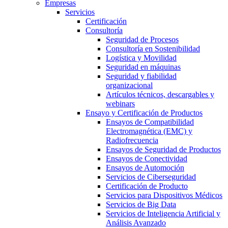
Empresas
Servicios
Certificación
Consultoría
Seguridad de Procesos
Consultoría en Sostenibilidad
Logística y Movilidad
Seguridad en máquinas
Seguridad y fiabilidad
organizacional
Artículos técnicos, descargables y
webinars
Ensayo y Certificación de Productos
Ensayos de Compatibilidad
Electromagnética (EMC) y
Radiofrecuencia
Ensayos de Seguridad de Productos
Ensayos de Conectividad
Ensayos de Automoción
Servicios de Ciberseguridad
Certificación de Producto
Servicios para Dispositivos Médicos
Servicios de Big Data
Servicios de Inteligencia Artificial y
Análisis Avanzado