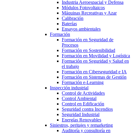
Industria Aeroespacial y Defensa
Módulos Fotovoltaicos
Máquinas Recreativas y Azar
Calibración
Baterías
Ensayos ambientales
Formación
Formación en Seguridad de
Procesos
Formación en Sostenibilidad
Formación en Movilidad y Logística
Formación en Seguridad y Salud en
el trabajo
Formación en Ciberseguridad e IA
Formación en Sistemas de Gestión
Formación e-Learning
Inspección industrial
Control de Actividades
Control Ambiental
Control en Edificación
Seguridad contra Incendios
Seguridad Industrial
Energías Renovables
Siniestros, peritajes y remarketing
Auditoría y consultoría en