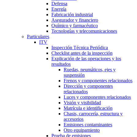
Defensa
Energía
Fabricación industrial
Asegurador y financiero
Químico y farmacéutico
Tecnologías y telecomunicaciones
Particulares
ITV
Inspección Técnica Periódica
Checklist antes de la inspección
Explicación de las operaciones y los
resultados
Ruedas, neumáticos, ejes y
suspensión
Frenos y componentes relacionados
Dirección y componentes
relacionados
Luces y componentes relacionados
Visión y visibilidad
Matrícula e identificación
Chasis, carrocería, estructura y
accesorios
Emisiones contaminantes
Otro equipamiento
Prueba de emisiones