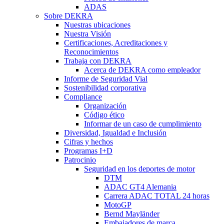
ADAS
Sobre DEKRA
Nuestras ubicaciones
Nuestra Visión
Certificaciones, Acreditaciones y
Reconocimientos
Trabaja con DEKRA
Acerca de DEKRA como empleador
Informe de Seguridad Vial
Sostenibilidad corporativa
Compliance
Organización
Código ético
Informar de un caso de cumplimiento
Diversidad, Igualdad e Inclusión
Cifras y hechos
Programas I+D
Patrocinio
Seguridad en los deportes de motor
DTM
ADAC GT4 Alemania
Carrera ADAC TOTAL 24 horas
MotoGP
Bernd Mayländer
Embajadores de marca