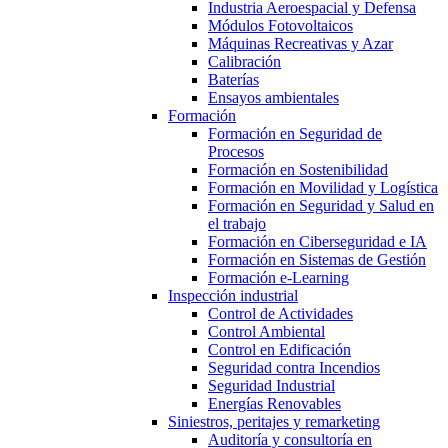
Industria Aeroespacial y Defensa
Módulos Fotovoltaicos
Máquinas Recreativas y Azar
Calibración
Baterías
Ensayos ambientales
Formación
Formación en Seguridad de
Procesos
Formación en Sostenibilidad
Formación en Movilidad y Logística
Formación en Seguridad y Salud en
el trabajo
Formación en Ciberseguridad e IA
Formación en Sistemas de Gestión
Formación e-Learning
Inspección industrial
Control de Actividades
Control Ambiental
Control en Edificación
Seguridad contra Incendios
Seguridad Industrial
Energías Renovables
Siniestros, peritajes y remarketing
Auditoría y consultoría en