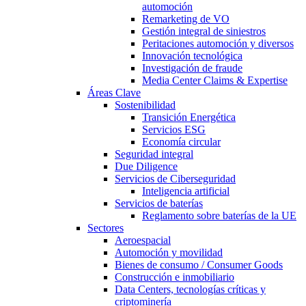
automoción
Remarketing de VO
Gestión integral de siniestros
Peritaciones automoción y diversos
Innovación tecnológica
Investigación de fraude
Media Center Claims & Expertise
Áreas Clave
Sostenibilidad
Transición Energética
Servicios ESG
Economía circular
Seguridad integral
Due Diligence
Servicios de Ciberseguridad
Inteligencia artificial
Servicios de baterías
Reglamento sobre baterías de la UE
Sectores
Aeroespacial
Automoción y movilidad
Bienes de consumo / Consumer Goods
Construcción e inmobiliario
Data Centers, tecnologías críticas y
criptominería