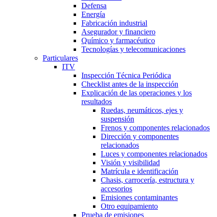
Defensa
Energía
Fabricación industrial
Asegurador y financiero
Químico y farmacéutico
Tecnologías y telecomunicaciones
Particulares
ITV
Inspección Técnica Periódica
Checklist antes de la inspección
Explicación de las operaciones y los
resultados
Ruedas, neumáticos, ejes y
suspensión
Frenos y componentes relacionados
Dirección y componentes
relacionados
Luces y componentes relacionados
Visión y visibilidad
Matrícula e identificación
Chasis, carrocería, estructura y
accesorios
Emisiones contaminantes
Otro equipamiento
Prueba de emisiones