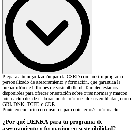
Orientación sobre la elaboración de informes de sostenibilidad,
Prepara a tu organización para la CSRD con nuestro programa
desde la comprensión de los requisitos de elaboración de informes
personalizado de asesoramiento y formación, que garantiza la
hasta la realización de evaluaciones de materialidad, la recopilación
preparación de informes de sostenibilidad. También estamos
de datos, la fijación de objetivos y el desarrollo de contenidos de
disponibles para ofrecer orientación sobre otras normas y marcos
divulgación.
internacionales de elaboración de informes de sostenibilidad, como
GRI, DNK, TCFD o CDP.
Ponte en contacto con nosotros para obtener más información.
¿Por qué DEKRA para tu programa de
asesoramiento y formación en sostenibilidad?