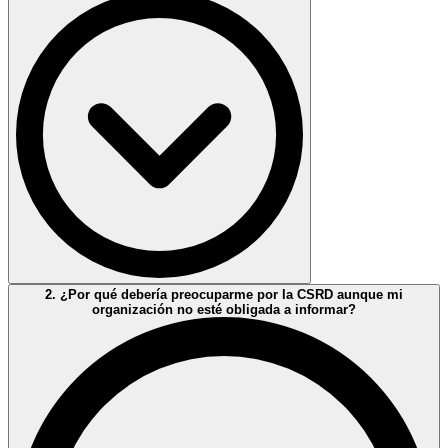
(Propuesta Ómnibus – en tramitación)
2. ¿Por qué debería preocuparme por la CSRD aunque mi
La propuesta de simplificación de la CSRD
reduce el alcance
para
organización no esté obligada a informar?
concentrarlo en las
empresas más grandes
.
1) Empresas obligadas (reporting CSRD/ESRS)
Estarían obligadas
solo
las empresas (y grupos) que
superen
simultáneamente:
> 1.000 empleados (promedio anual), y
> 450 M€ de facturación neta (net turnover).