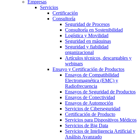
Empresas
Servicios
Certificación
Consultoría
Seguridad de Procesos
Consultoría en Sostenibilidad
Logística y Movilidad
Seguridad en máquinas
Seguridad y fiabilidad
organizacional
Artículos técnicos, descargables y
webinars
Ensayo y Certificación de Productos
Ensayos de Compatibilidad
Electromagnética (EMC) y
Radiofrecuencia
Ensayos de Seguridad de Productos
Ensayos de Conectividad
Ensayos de Automoción
Servicios de Ciberseguridad
Certificación de Producto
Servicios para Dispositivos Médicos
Servicios de Big Data
Servicios de Inteligencia Artificial y
Análisis Avanzado