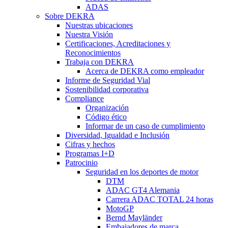
ADAS
Sobre DEKRA
Nuestras ubicaciones
Nuestra Visión
Certificaciones, Acreditaciones y
Reconocimientos
Trabaja con DEKRA
Acerca de DEKRA como empleador
Informe de Seguridad Vial
Sostenibilidad corporativa
Compliance
Organización
Código ético
Informar de un caso de cumplimiento
Diversidad, Igualdad e Inclusión
Cifras y hechos
Programas I+D
Patrocinio
Seguridad en los deportes de motor
DTM
ADAC GT4 Alemania
Carrera ADAC TOTAL 24 horas
MotoGP
Bernd Mayländer
Embajadores de marca