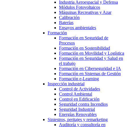
Industria Aeroespacial y Defensa
Módulos Fotovoltaicos
Máquinas Recreativas y Azar
Calibración
Baterías
Ensayos ambientales
Formación
Formación en Seguridad de
Procesos
Formación en Sostenibilidad
Formación en Movilidad y Logística
Formación en Seguridad y Salud en
el trabajo
Formación en Ciberseguridad e IA
Formación en Sistemas de Gestión
Formación e-Learning
Inspección industrial
Control de Actividades
Control Ambiental
Control en Edificación
Seguridad contra Incendios
Seguridad Industrial
Energías Renovables
Siniestros, peritajes y remarketing
Auditoría y consultoría en