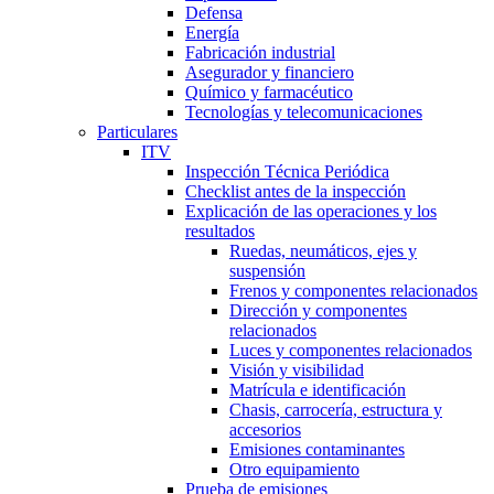
Defensa
Energía
Fabricación industrial
Asegurador y financiero
Químico y farmacéutico
Tecnologías y telecomunicaciones
Particulares
ITV
Inspección Técnica Periódica
Checklist antes de la inspección
Explicación de las operaciones y los
resultados
Ruedas, neumáticos, ejes y
suspensión
Frenos y componentes relacionados
Dirección y componentes
relacionados
Luces y componentes relacionados
Visión y visibilidad
Matrícula e identificación
Chasis, carrocería, estructura y
accesorios
Emisiones contaminantes
Otro equipamiento
Prueba de emisiones