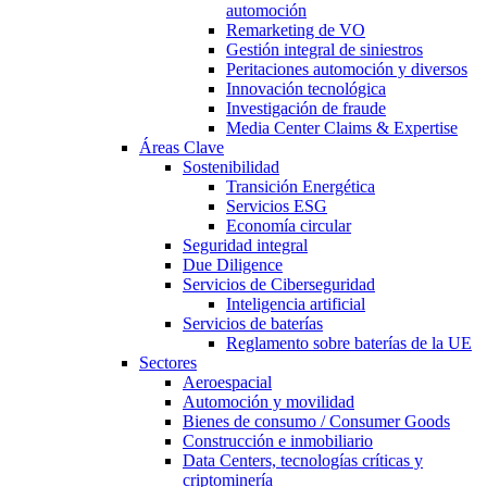
automoción
Remarketing de VO
Gestión integral de siniestros
Peritaciones automoción y diversos
Innovación tecnológica
Investigación de fraude
Media Center Claims & Expertise
Áreas Clave
Sostenibilidad
Transición Energética
Servicios ESG
Economía circular
Seguridad integral
Due Diligence
Servicios de Ciberseguridad
Inteligencia artificial
Servicios de baterías
Reglamento sobre baterías de la UE
Sectores
Aeroespacial
Automoción y movilidad
Bienes de consumo / Consumer Goods
Construcción e inmobiliario
Data Centers, tecnologías críticas y
criptominería