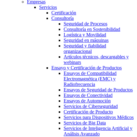
Empresas
Servicios
Certificación
Consultoría
Seguridad de Procesos
Consultoría en Sostenibilidad
Logística y Movilidad
Seguridad en máquinas
Seguridad y fiabilidad
organizacional
Artículos técnicos, descargables y
webinars
Ensayo y Certificación de Productos
Ensayos de Compatibilidad
Electromagnética (EMC) y
Radiofrecuencia
Ensayos de Seguridad de Productos
Ensayos de Conectividad
Ensayos de Automoción
Servicios de Ciberseguridad
Certificación de Producto
Servicios para Dispositivos Médicos
Servicios de Big Data
Servicios de Inteligencia Artificial y
Análisis Avanzado