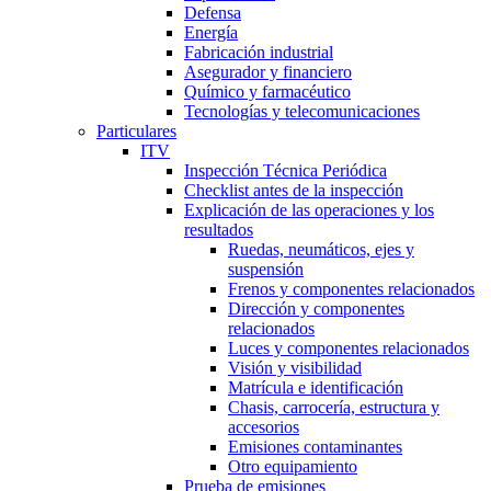
Defensa
Energía
Fabricación industrial
Asegurador y financiero
Químico y farmacéutico
Tecnologías y telecomunicaciones
Particulares
ITV
Inspección Técnica Periódica
Checklist antes de la inspección
Explicación de las operaciones y los
resultados
Ruedas, neumáticos, ejes y
suspensión
Frenos y componentes relacionados
Dirección y componentes
relacionados
Luces y componentes relacionados
Visión y visibilidad
Matrícula e identificación
Chasis, carrocería, estructura y
accesorios
Emisiones contaminantes
Otro equipamiento
Prueba de emisiones