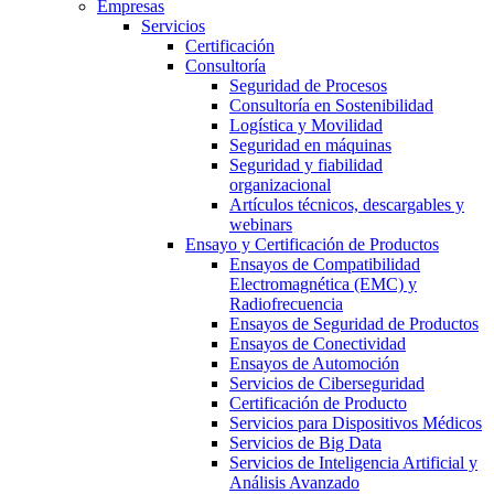
Empresas
Servicios
Certificación
Consultoría
Seguridad de Procesos
Consultoría en Sostenibilidad
Logística y Movilidad
Seguridad en máquinas
Seguridad y fiabilidad
organizacional
Artículos técnicos, descargables y
webinars
Ensayo y Certificación de Productos
Ensayos de Compatibilidad
Electromagnética (EMC) y
Radiofrecuencia
Ensayos de Seguridad de Productos
Ensayos de Conectividad
Ensayos de Automoción
Servicios de Ciberseguridad
Certificación de Producto
Servicios para Dispositivos Médicos
Servicios de Big Data
Servicios de Inteligencia Artificial y
Análisis Avanzado