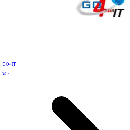
GO4IT
Ver