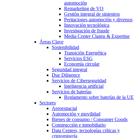
automoción
Remarketing de VO
Gestión integral de siniestros
Peritaciones automoción y diversos
Innovación tecnológica
Investigación de fraude
Media Center Claims & Expertise
Áreas Clave
Sostenibilidad
Transición Energética
Servicios ESG
Economía circular
Seguridad integral
Due Diligence
Servicios de Ciberseguridad
Inteligencia artificial
Servicios de baterías
Reglamento sobre baterías de la UE
Sectores
Aeroespacial
Automoción y movilidad
Bienes de consumo / Consumer Goods
Construcción e inmobiliario
Data Centers, tecnologías críticas y
criptominería