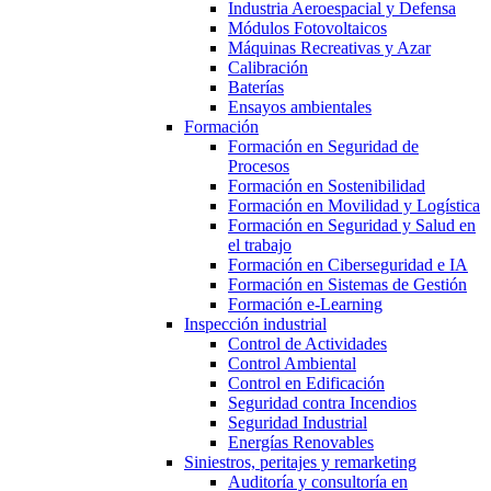
Industria Aeroespacial y Defensa
Módulos Fotovoltaicos
Máquinas Recreativas y Azar
Calibración
Baterías
Ensayos ambientales
Formación
Formación en Seguridad de
Procesos
Formación en Sostenibilidad
Formación en Movilidad y Logística
Formación en Seguridad y Salud en
el trabajo
Formación en Ciberseguridad e IA
Formación en Sistemas de Gestión
Formación e-Learning
Inspección industrial
Control de Actividades
Control Ambiental
Control en Edificación
Seguridad contra Incendios
Seguridad Industrial
Energías Renovables
Siniestros, peritajes y remarketing
Auditoría y consultoría en