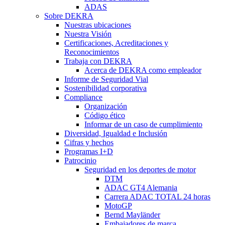
ADAS
Sobre DEKRA
Nuestras ubicaciones
Nuestra Visión
Certificaciones, Acreditaciones y
Reconocimientos
Trabaja con DEKRA
Acerca de DEKRA como empleador
Informe de Seguridad Vial
Sostenibilidad corporativa
Compliance
Organización
Código ético
Informar de un caso de cumplimiento
Diversidad, Igualdad e Inclusión
Cifras y hechos
Programas I+D
Patrocinio
Seguridad en los deportes de motor
DTM
ADAC GT4 Alemania
Carrera ADAC TOTAL 24 horas
MotoGP
Bernd Mayländer
Embajadores de marca