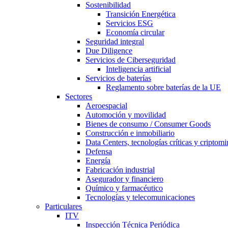
Sostenibilidad
Transición Energética
Servicios ESG
Economía circular
Seguridad integral
Due Diligence
Servicios de Ciberseguridad
Inteligencia artificial
Servicios de baterías
Reglamento sobre baterías de la UE
Sectores
Aeroespacial
Automoción y movilidad
Bienes de consumo / Consumer Goods
Construcción e inmobiliario
Data Centers, tecnologías críticas y criptomi
Defensa
Energía
Fabricación industrial
Asegurador y financiero
Químico y farmacéutico
Tecnologías y telecomunicaciones
Particulares
ITV
Inspección Técnica Periódica