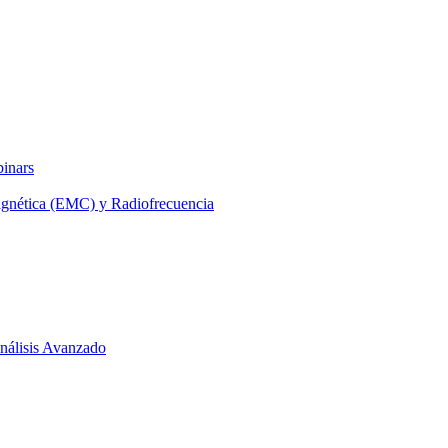
binars
agnética (EMC) y Radiofrecuencia
 Análisis Avanzado