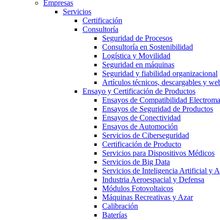
Empresas
Servicios
Certificación
Consultoría
Seguridad de Procesos
Consultoría en Sostenibilidad
Logística y Movilidad
Seguridad en máquinas
Seguridad y fiabilidad organizacional
Artículos técnicos, descargables y we
Ensayo y Certificación de Productos
Ensayos de Compatibilidad Electrom
Ensayos de Seguridad de Productos
Ensayos de Conectividad
Ensayos de Automoción
Servicios de Ciberseguridad
Certificación de Producto
Servicios para Dispositivos Médicos
Servicios de Big Data
Servicios de Inteligencia Artificial y
Industria Aeroespacial y Defensa
Módulos Fotovoltaicos
Máquinas Recreativas y Azar
Calibración
Baterías