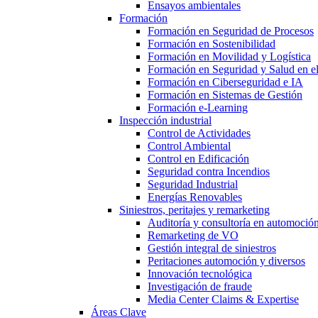
Ensayos ambientales
Formación
Formación en Seguridad de Procesos
Formación en Sostenibilidad
Formación en Movilidad y Logística
Formación en Seguridad y Salud en el
Formación en Ciberseguridad e IA
Formación en Sistemas de Gestión
Formación e-Learning
Inspección industrial
Control de Actividades
Control Ambiental
Control en Edificación
Seguridad contra Incendios
Seguridad Industrial
Energías Renovables
Siniestros, peritajes y remarketing
Auditoría y consultoría en automoció
Remarketing de VO
Gestión integral de siniestros
Peritaciones automoción y diversos
Innovación tecnológica
Investigación de fraude
Media Center Claims & Expertise
Áreas Clave