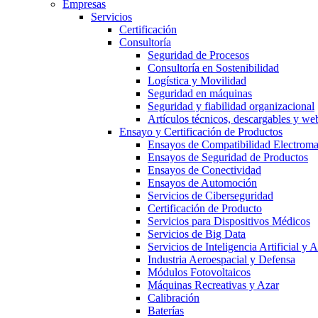
Empresas
Servicios
Certificación
Consultoría
Seguridad de Procesos
Consultoría en Sostenibilidad
Logística y Movilidad
Seguridad en máquinas
Seguridad y fiabilidad organizacional
Artículos técnicos, descargables y we
Ensayo y Certificación de Productos
Ensayos de Compatibilidad Electrom
Ensayos de Seguridad de Productos
Ensayos de Conectividad
Ensayos de Automoción
Servicios de Ciberseguridad
Certificación de Producto
Servicios para Dispositivos Médicos
Servicios de Big Data
Servicios de Inteligencia Artificial y
Industria Aeroespacial y Defensa
Módulos Fotovoltaicos
Máquinas Recreativas y Azar
Calibración
Baterías