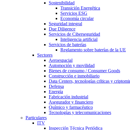
Sostenibilidad
Transición Energética
Servicios ESG
Economía circular
Seguridad integral
Due Diligence
Servicios de Ciberseguridad
Inteligencia artificial
Servicios de baterías
Reglamento sobre baterías de la UE
Sectores
Aeroespacial
Automoción y movilidad
Bienes de consumo / Consumer Goods
Construcción e inmobiliario
Data Centers, tecnologías críticas y criptomi
Defensa
Energía
Fabricación industrial
Asegurador y financiero
Químico y farmacéutico
Tecnologías y telecomunicaciones
Particulares
ITV
Inspección Técnica Periódica