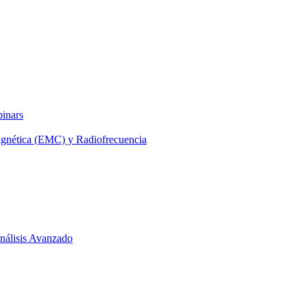
binars
agnética (EMC) y Radiofrecuencia
 Análisis Avanzado