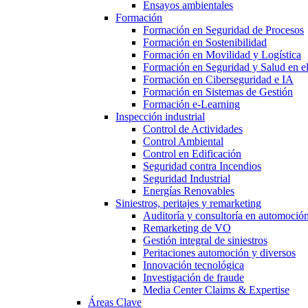
Ensayos ambientales
Formación
Formación en Seguridad de Procesos
Formación en Sostenibilidad
Formación en Movilidad y Logística
Formación en Seguridad y Salud en el
Formación en Ciberseguridad e IA
Formación en Sistemas de Gestión
Formación e-Learning
Inspección industrial
Control de Actividades
Control Ambiental
Control en Edificación
Seguridad contra Incendios
Seguridad Industrial
Energías Renovables
Siniestros, peritajes y remarketing
Auditoría y consultoría en automoció
Remarketing de VO
Gestión integral de siniestros
Peritaciones automoción y diversos
Innovación tecnológica
Investigación de fraude
Media Center Claims & Expertise
Áreas Clave