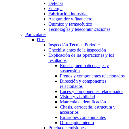
Defensa
Energía
Fabricación industrial
Asegurador y financiero
Químico y farmacéutico
Tecnologías y telecomunicaciones
Particulares
ITV
Inspección Técnica Periódica
Checklist antes de la inspección
Explicación de las operaciones y los
resultados
Ruedas, neumáticos, ejes y
suspensión
Frenos y componentes relacionados
Dirección y componentes
relacionados
Luces y componentes relacionados
Visión y visibilidad
Matrícula e identificación
Chasis, carrocería, estructura y
accesorios
Emisiones contaminantes
Otro equipamiento
Prueba de emisiones