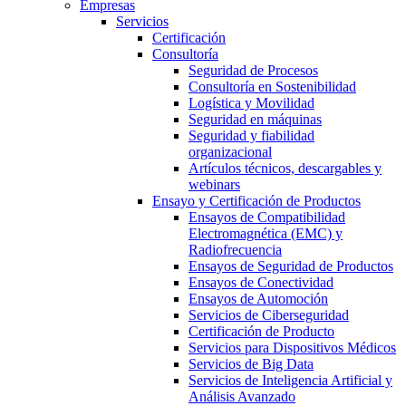
Empresas
Servicios
Certificación
Consultoría
Seguridad de Procesos
Consultoría en Sostenibilidad
Logística y Movilidad
Seguridad en máquinas
Seguridad y fiabilidad
organizacional
Artículos técnicos, descargables y
webinars
Ensayo y Certificación de Productos
Ensayos de Compatibilidad
Electromagnética (EMC) y
Radiofrecuencia
Ensayos de Seguridad de Productos
Ensayos de Conectividad
Ensayos de Automoción
Servicios de Ciberseguridad
Certificación de Producto
Servicios para Dispositivos Médicos
Servicios de Big Data
Servicios de Inteligencia Artificial y
Análisis Avanzado