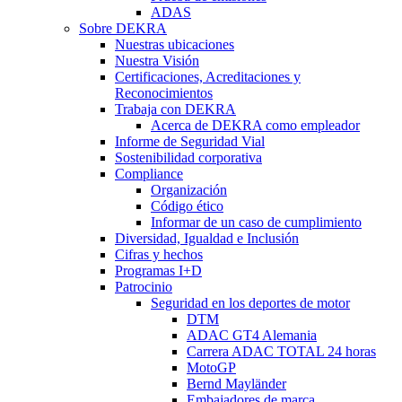
ADAS
Sobre DEKRA
Nuestras ubicaciones
Nuestra Visión
Certificaciones, Acreditaciones y
Reconocimientos
Trabaja con DEKRA
Acerca de DEKRA como empleador
Informe de Seguridad Vial
Sostenibilidad corporativa
Compliance
Organización
Código ético
Informar de un caso de cumplimiento
Diversidad, Igualdad e Inclusión
Cifras y hechos
Programas I+D
Patrocinio
Seguridad en los deportes de motor
DTM
ADAC GT4 Alemania
Carrera ADAC TOTAL 24 horas
MotoGP
Bernd Mayländer
Embajadores de marca