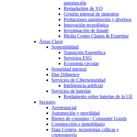
automoción
Remarketing de VO
Gestión integral de siniestros
Peritaciones automoción y diversos
Innovación tecnológica
Investigación de fraude
Media Center Claims & Expertise
Áreas Clave
Sostenibilidad
Transición Energética
Servicios ESG
Economía circular
Seguridad integral
Due Diligence
Servicios de Ciberseguridad
Inteligencia artificial
Servicios de baterías
Reglamento sobre baterías de la UE
Sectores
Aeroespacial
Automoción y movilidad
Bienes de consumo / Consumer Goods
Construcción e inmobiliario
Data Centers, tecnologías críticas y
criptominería