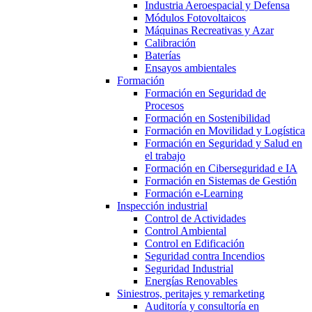
Industria Aeroespacial y Defensa
Módulos Fotovoltaicos
Máquinas Recreativas y Azar
Calibración
Baterías
Ensayos ambientales
Formación
Formación en Seguridad de
Procesos
Formación en Sostenibilidad
Formación en Movilidad y Logística
Formación en Seguridad y Salud en
el trabajo
Formación en Ciberseguridad e IA
Formación en Sistemas de Gestión
Formación e-Learning
Inspección industrial
Control de Actividades
Control Ambiental
Control en Edificación
Seguridad contra Incendios
Seguridad Industrial
Energías Renovables
Siniestros, peritajes y remarketing
Auditoría y consultoría en