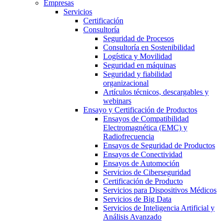
Empresas
Servicios
Certificación
Consultoría
Seguridad de Procesos
Consultoría en Sostenibilidad
Logística y Movilidad
Seguridad en máquinas
Seguridad y fiabilidad
organizacional
Artículos técnicos, descargables y
webinars
Ensayo y Certificación de Productos
Ensayos de Compatibilidad
Electromagnética (EMC) y
Radiofrecuencia
Ensayos de Seguridad de Productos
Ensayos de Conectividad
Ensayos de Automoción
Servicios de Ciberseguridad
Certificación de Producto
Servicios para Dispositivos Médicos
Servicios de Big Data
Servicios de Inteligencia Artificial y
Análisis Avanzado