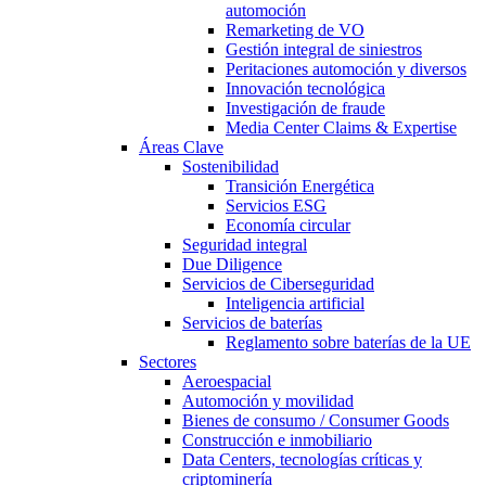
automoción
Remarketing de VO
Gestión integral de siniestros
Peritaciones automoción y diversos
Innovación tecnológica
Investigación de fraude
Media Center Claims & Expertise
Áreas Clave
Sostenibilidad
Transición Energética
Servicios ESG
Economía circular
Seguridad integral
Due Diligence
Servicios de Ciberseguridad
Inteligencia artificial
Servicios de baterías
Reglamento sobre baterías de la UE
Sectores
Aeroespacial
Automoción y movilidad
Bienes de consumo / Consumer Goods
Construcción e inmobiliario
Data Centers, tecnologías críticas y
criptominería