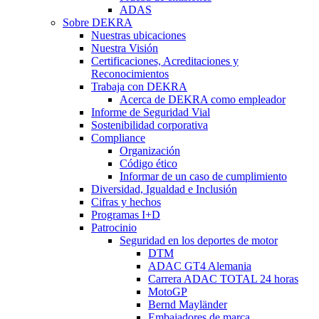
ADAS
Sobre DEKRA
Nuestras ubicaciones
Nuestra Visión
Certificaciones, Acreditaciones y
Reconocimientos
Trabaja con DEKRA
Acerca de DEKRA como empleador
Informe de Seguridad Vial
Sostenibilidad corporativa
Compliance
Organización
Código ético
Informar de un caso de cumplimiento
Diversidad, Igualdad e Inclusión
Cifras y hechos
Programas I+D
Patrocinio
Seguridad en los deportes de motor
DTM
ADAC GT4 Alemania
Carrera ADAC TOTAL 24 horas
MotoGP
Bernd Mayländer
Embajadores de marca