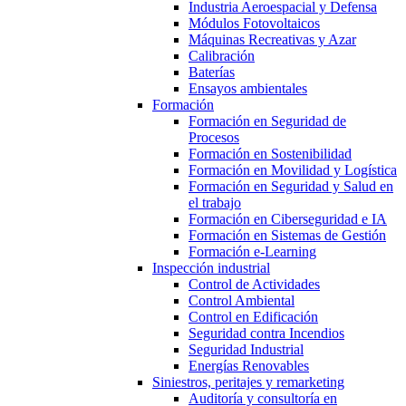
Industria Aeroespacial y Defensa
Módulos Fotovoltaicos
Máquinas Recreativas y Azar
Calibración
Baterías
Ensayos ambientales
Formación
Formación en Seguridad de
Procesos
Formación en Sostenibilidad
Formación en Movilidad y Logística
Formación en Seguridad y Salud en
el trabajo
Formación en Ciberseguridad e IA
Formación en Sistemas de Gestión
Formación e-Learning
Inspección industrial
Control de Actividades
Control Ambiental
Control en Edificación
Seguridad contra Incendios
Seguridad Industrial
Energías Renovables
Siniestros, peritajes y remarketing
Auditoría y consultoría en