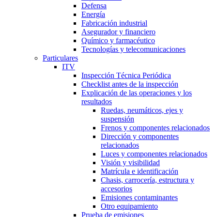
Defensa
Energía
Fabricación industrial
Asegurador y financiero
Químico y farmacéutico
Tecnologías y telecomunicaciones
Particulares
ITV
Inspección Técnica Periódica
Checklist antes de la inspección
Explicación de las operaciones y los
resultados
Ruedas, neumáticos, ejes y
suspensión
Frenos y componentes relacionados
Dirección y componentes
relacionados
Luces y componentes relacionados
Visión y visibilidad
Matrícula e identificación
Chasis, carrocería, estructura y
accesorios
Emisiones contaminantes
Otro equipamiento
Prueba de emisiones