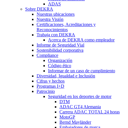
ADAS
Sobre DEKRA
Nuestras ubicaciones
Nuestra Visión
Certificaciones, Acreditaciones y
Reconocimientos
Trabaja con DEKRA
Acerca de DEKRA como empleador
Informe de Seguridad Vial
Sostenibilidad corporativa
Compliance
Organización
Código ético
Informar de un caso de cumplimiento
Diversidad, Igualdad e Inclusión
Cifras y hechos
Programas I+D
Patrocinio
Seguridad en los deportes de motor
DTM
ADAC GT4 Alemania
Carrera ADAC TOTAL 24 horas
MotoGP
Bernd Mayländer
Embajadores de marca