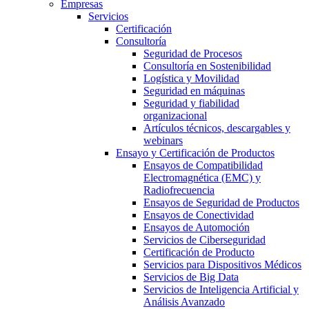
Empresas
Servicios
Certificación
Consultoría
Seguridad de Procesos
Consultoría en Sostenibilidad
Logística y Movilidad
Seguridad en máquinas
Seguridad y fiabilidad
organizacional
Artículos técnicos, descargables y
webinars
Ensayo y Certificación de Productos
Ensayos de Compatibilidad
Electromagnética (EMC) y
Radiofrecuencia
Ensayos de Seguridad de Productos
Ensayos de Conectividad
Ensayos de Automoción
Servicios de Ciberseguridad
Certificación de Producto
Servicios para Dispositivos Médicos
Servicios de Big Data
Servicios de Inteligencia Artificial y
Análisis Avanzado