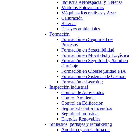
Industria Aeroespacial y Defensa
Módulos Fotovoltaicos
Máquinas Recreativas y Azar
Calibración
Baterías
Ensayos ambientales
Formación
Formación en Seguridad de
Procesos
Formación en Sostenibilidad
Formación en Movilidad y Logística
Formación en Seguridad y Salud en
el trabajo
Formación en Ciberseguridad e IA
Formación en Sistemas de Gestión
Formación e-Learning
Inspección industrial
Control de Actividades
Control Ambiental
Control en Edificación
Seguridad contra Incendios
Seguridad Industrial
Energías Renovables
Siniestros, peritajes y remarketing
Auditoría y consultoría en