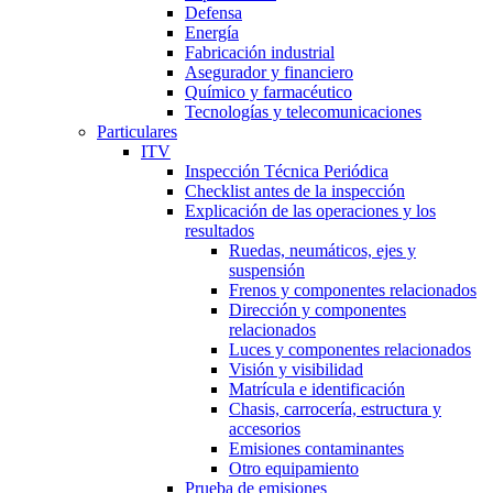
Defensa
Energía
Fabricación industrial
Asegurador y financiero
Químico y farmacéutico
Tecnologías y telecomunicaciones
Particulares
ITV
Inspección Técnica Periódica
Checklist antes de la inspección
Explicación de las operaciones y los
resultados
Ruedas, neumáticos, ejes y
suspensión
Frenos y componentes relacionados
Dirección y componentes
relacionados
Luces y componentes relacionados
Visión y visibilidad
Matrícula e identificación
Chasis, carrocería, estructura y
accesorios
Emisiones contaminantes
Otro equipamiento
Prueba de emisiones