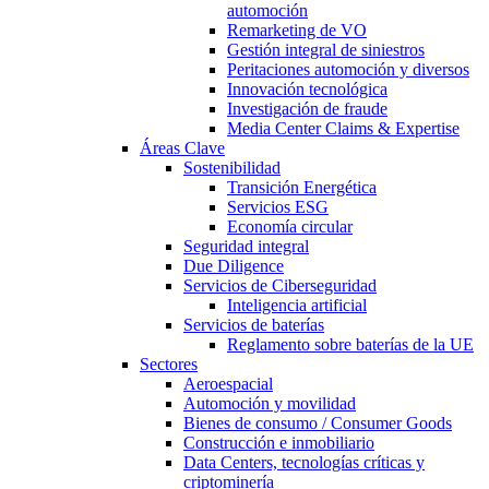
automoción
Remarketing de VO
Gestión integral de siniestros
Peritaciones automoción y diversos
Innovación tecnológica
Investigación de fraude
Media Center Claims & Expertise
Áreas Clave
Sostenibilidad
Transición Energética
Servicios ESG
Economía circular
Seguridad integral
Due Diligence
Servicios de Ciberseguridad
Inteligencia artificial
Servicios de baterías
Reglamento sobre baterías de la UE
Sectores
Aeroespacial
Automoción y movilidad
Bienes de consumo / Consumer Goods
Construcción e inmobiliario
Data Centers, tecnologías críticas y
criptominería