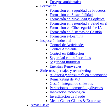
Ensayos ambientales
Formación
Formación en Seguridad de Procesos
Formación en Sostenibilidad
Formación en Movilidad y Logística
Formación en Seguridad y Salud en el
Formación en Ciberseguridad e IA
Formación en Sistemas de Gestión
Formación e-Learning
Inspección industrial
Control de Actividades
Control Ambiental
Control en Edificación
Seguridad contra Incendios
Seguridad Industrial
Energías Renovables
Siniestros, peritajes y remarketing
Auditoría y consultoría en automoció
Remarketing de VO
Gestión integral de siniestros
Peritaciones automoción y diversos
Innovación tecnológica
Investigación de fraude
Media Center Claims & Expertise
Áreas Clave