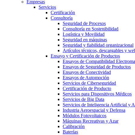
Empresas
Servicios
Certificación
Consultoría
Seguridad de Procesos
Consultoría en Sostenibilidad
Logística y Movilidad
Seguridad en máquinas
Seguridad y fiabilidad organizacional
Artículos técnicos, descargables y we
Ensayo y Certificación de Productos
Ensayos de Compatibilidad Electrom
Ensayos de Seguridad de Productos
Ensayos de Conectividad
Ensayos de Automoción
Servicios de Ciberseguridad
Certificación de Producto
Servicios para Dispositivos Médicos
Servicios de Big Data
Servicios de Inteligencia Artificial y
Industria Aeroespacial y Defensa
Módulos Fotovoltaicos
Máquinas Recreativas y Azar
Calibración
Baterías