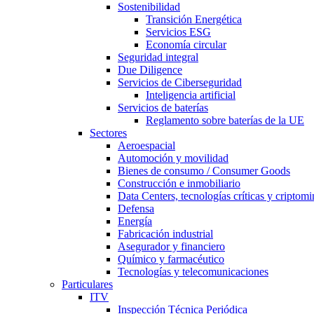
Sostenibilidad
Transición Energética
Servicios ESG
Economía circular
Seguridad integral
Due Diligence
Servicios de Ciberseguridad
Inteligencia artificial
Servicios de baterías
Reglamento sobre baterías de la UE
Sectores
Aeroespacial
Automoción y movilidad
Bienes de consumo / Consumer Goods
Construcción e inmobiliario
Data Centers, tecnologías críticas y criptomi
Defensa
Energía
Fabricación industrial
Asegurador y financiero
Químico y farmacéutico
Tecnologías y telecomunicaciones
Particulares
ITV
Inspección Técnica Periódica