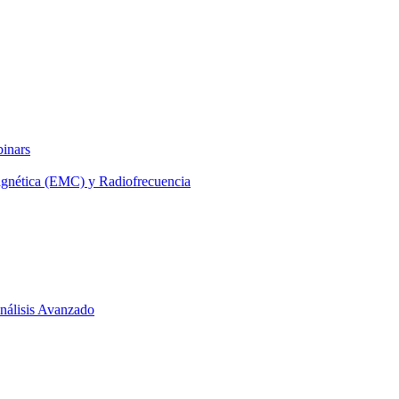
binars
agnética (EMC) y Radiofrecuencia
 Análisis Avanzado