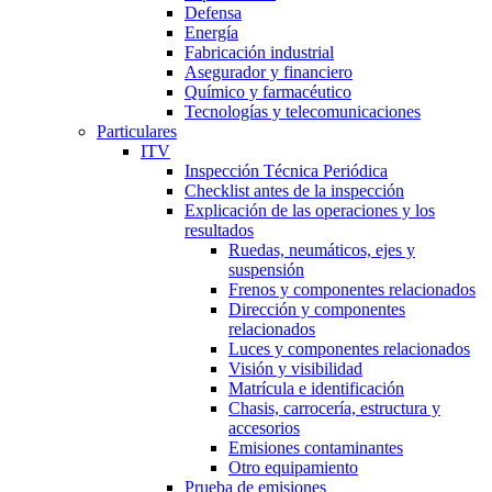
Defensa
Energía
Fabricación industrial
Asegurador y financiero
Químico y farmacéutico
Tecnologías y telecomunicaciones
Particulares
ITV
Inspección Técnica Periódica
Checklist antes de la inspección
Explicación de las operaciones y los
resultados
Ruedas, neumáticos, ejes y
suspensión
Frenos y componentes relacionados
Dirección y componentes
relacionados
Luces y componentes relacionados
Visión y visibilidad
Matrícula e identificación
Chasis, carrocería, estructura y
accesorios
Emisiones contaminantes
Otro equipamiento
Prueba de emisiones