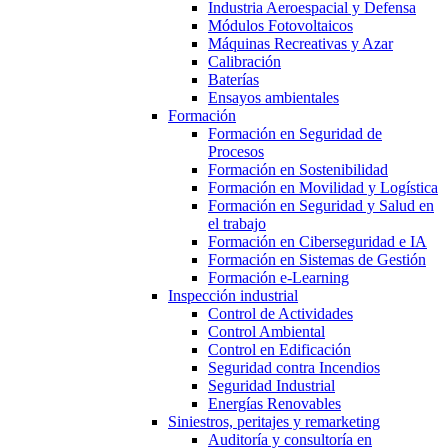
Industria Aeroespacial y Defensa
Módulos Fotovoltaicos
Máquinas Recreativas y Azar
Calibración
Baterías
Ensayos ambientales
Formación
Formación en Seguridad de
Procesos
Formación en Sostenibilidad
Formación en Movilidad y Logística
Formación en Seguridad y Salud en
el trabajo
Formación en Ciberseguridad e IA
Formación en Sistemas de Gestión
Formación e-Learning
Inspección industrial
Control de Actividades
Control Ambiental
Control en Edificación
Seguridad contra Incendios
Seguridad Industrial
Energías Renovables
Siniestros, peritajes y remarketing
Auditoría y consultoría en