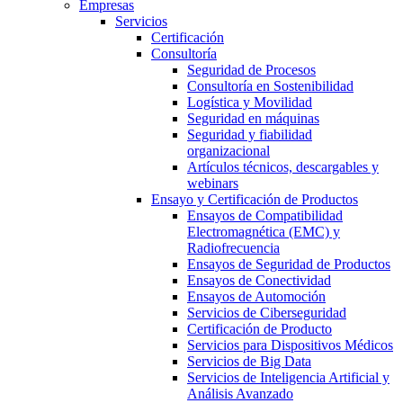
Empresas
Servicios
Certificación
Consultoría
Seguridad de Procesos
Consultoría en Sostenibilidad
Logística y Movilidad
Seguridad en máquinas
Seguridad y fiabilidad
organizacional
Artículos técnicos, descargables y
webinars
Ensayo y Certificación de Productos
Ensayos de Compatibilidad
Electromagnética (EMC) y
Radiofrecuencia
Ensayos de Seguridad de Productos
Ensayos de Conectividad
Ensayos de Automoción
Servicios de Ciberseguridad
Certificación de Producto
Servicios para Dispositivos Médicos
Servicios de Big Data
Servicios de Inteligencia Artificial y
Análisis Avanzado