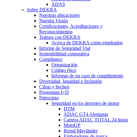
ADAS
Sobre DEKRA
Nuestras ubicaciones
Nuestra Visión
Certificaciones, Acreditaciones y
Reconocimientos
Trabaja con DEKRA
Acerca de DEKRA como empleador
Informe de Seguridad Vial
Sostenibilidad corporativa
Compliance
Organización
Código ético
Informar de un caso de cumplimiento
Diversidad, Igualdad e Inclusión
Cifras y hechos
Programas I+D
Patrocinio
Seguridad en los deportes de motor
DTM
ADAC GT4 Alemania
Carrera ADAC TOTAL 24 horas
MotoGP
Bernd Mayländer
Embajadores de marca