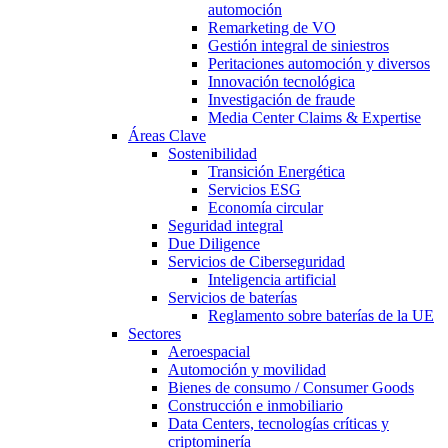
automoción
Remarketing de VO
Gestión integral de siniestros
Peritaciones automoción y diversos
Innovación tecnológica
Investigación de fraude
Media Center Claims & Expertise
Áreas Clave
Sostenibilidad
Transición Energética
Servicios ESG
Economía circular
Seguridad integral
Due Diligence
Servicios de Ciberseguridad
Inteligencia artificial
Servicios de baterías
Reglamento sobre baterías de la UE
Sectores
Aeroespacial
Automoción y movilidad
Bienes de consumo / Consumer Goods
Construcción e inmobiliario
Data Centers, tecnologías críticas y
criptominería