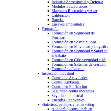
Industria Aeroespacial y Defensa
Módulos Fotovoltaicos
Máquinas Recreativas y Azar
Calibración
Baterías
Ensayos ambientales
Formación
Formación en Seguridad de
Procesos
Formación en Sostenibilidad
Formación en Movilidad y Logística
Formación en Seguridad y Salud en
el trabajo
Formación en Ciberseguridad e IA
Formación en Sistemas de Gestión
Formación e-Learning
Inspección industrial
Control de Actividades
Control Ambiental
Control en Edificación
Seguridad contra Incendios
Seguridad Industrial
Energías Renovables
Siniestros, peritajes y remarketing
Auditoría y consultoría en