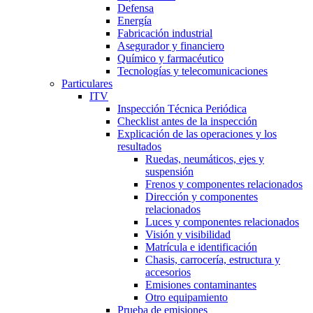
Defensa
Energía
Fabricación industrial
Asegurador y financiero
Químico y farmacéutico
Tecnologías y telecomunicaciones
Particulares
ITV
Inspección Técnica Periódica
Checklist antes de la inspección
Explicación de las operaciones y los
resultados
Ruedas, neumáticos, ejes y
suspensión
Frenos y componentes relacionados
Dirección y componentes
relacionados
Luces y componentes relacionados
Visión y visibilidad
Matrícula e identificación
Chasis, carrocería, estructura y
accesorios
Emisiones contaminantes
Otro equipamiento
Prueba de emisiones