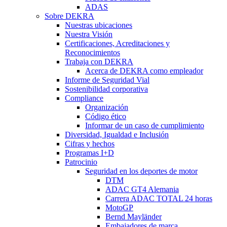
ADAS
Sobre DEKRA
Nuestras ubicaciones
Nuestra Visión
Certificaciones, Acreditaciones y
Reconocimientos
Trabaja con DEKRA
Acerca de DEKRA como empleador
Informe de Seguridad Vial
Sostenibilidad corporativa
Compliance
Organización
Código ético
Informar de un caso de cumplimiento
Diversidad, Igualdad e Inclusión
Cifras y hechos
Programas I+D
Patrocinio
Seguridad en los deportes de motor
DTM
ADAC GT4 Alemania
Carrera ADAC TOTAL 24 horas
MotoGP
Bernd Mayländer
Embajadores de marca