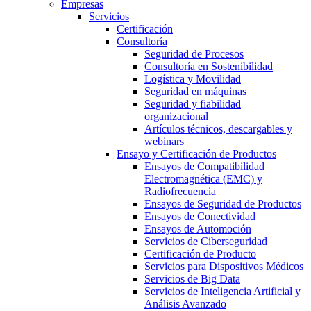
Empresas
Servicios
Certificación
Consultoría
Seguridad de Procesos
Consultoría en Sostenibilidad
Logística y Movilidad
Seguridad en máquinas
Seguridad y fiabilidad
organizacional
Artículos técnicos, descargables y
webinars
Ensayo y Certificación de Productos
Ensayos de Compatibilidad
Electromagnética (EMC) y
Radiofrecuencia
Ensayos de Seguridad de Productos
Ensayos de Conectividad
Ensayos de Automoción
Servicios de Ciberseguridad
Certificación de Producto
Servicios para Dispositivos Médicos
Servicios de Big Data
Servicios de Inteligencia Artificial y
Análisis Avanzado