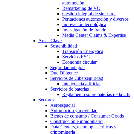
automoción
Remarketing de VO
Gestión integral de siniestros
Peritaciones automoción y diversos
Innovación tecnológica
Investigación de fraude
Media Center Claims & Expertise
Áreas Clave
Sostenibilidad
Transición Energética
Servicios ESG
Economía circular
Seguridad integral
Due Diligence
Servicios de Ciberseguridad
Inteligencia artificial
Servicios de baterías
Reglamento sobre baterías de la UE
Sectores
Aeroespacial
Automoción y movilidad
Bienes de consumo / Consumer Goods
Construcción e inmobiliario
Data Centers, tecnologías críticas y
criptominería