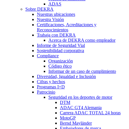
ADAS
Sobre DEKRA
Nuestras ubicaciones
Nuestra Visión
Certificaciones, Acreditaciones y
Reconocimientos
Trabaja con DEKRA
Acerca de DEKRA como empleador
Informe de Seguridad Vial
Sostenibilidad corporativa
Compliance
Organización
Código ético
Informar de un caso de cumplimiento
Diversidad, Igualdad e Inclusión
Cifras y hechos
Programas I+D
Patrocinio
Seguridad en los deportes de motor
DTM
ADAC GT4 Alemania
Carrera ADAC TOTAL 24 horas
MotoGP
Bernd Mayländer
Embajadores de marca