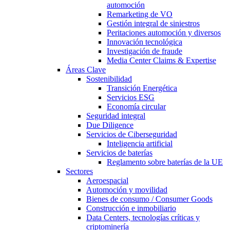
automoción
Remarketing de VO
Gestión integral de siniestros
Peritaciones automoción y diversos
Innovación tecnológica
Investigación de fraude
Media Center Claims & Expertise
Áreas Clave
Sostenibilidad
Transición Energética
Servicios ESG
Economía circular
Seguridad integral
Due Diligence
Servicios de Ciberseguridad
Inteligencia artificial
Servicios de baterías
Reglamento sobre baterías de la UE
Sectores
Aeroespacial
Automoción y movilidad
Bienes de consumo / Consumer Goods
Construcción e inmobiliario
Data Centers, tecnologías críticas y
criptominería