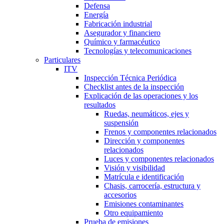
Defensa
Energía
Fabricación industrial
Asegurador y financiero
Químico y farmacéutico
Tecnologías y telecomunicaciones
Particulares
ITV
Inspección Técnica Periódica
Checklist antes de la inspección
Explicación de las operaciones y los
resultados
Ruedas, neumáticos, ejes y
suspensión
Frenos y componentes relacionados
Dirección y componentes
relacionados
Luces y componentes relacionados
Visión y visibilidad
Matrícula e identificación
Chasis, carrocería, estructura y
accesorios
Emisiones contaminantes
Otro equipamiento
Prueba de emisiones