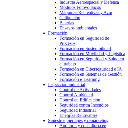
Industria Aeroespacial y Defensa
Módulos Fotovoltaicos
Máquinas Recreativas y Azar
Calibración
Baterías
Ensayos ambientales
Formación
Formación en Seguridad de
Procesos
Formación en Sostenibilidad
Formación en Movilidad y Logística
Formación en Seguridad y Salud en
el trabajo
Formación en Ciberseguridad e IA
Formación en Sistemas de Gestión
Formación e-Learning
Inspección industrial
Control de Actividades
Control Ambiental
Control en Edificación
Seguridad contra Incendios
Seguridad Industrial
Energías Renovables
Siniestros, peritajes y remarketing
Auditoría y consultoría en