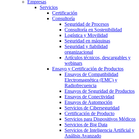
Empresas
Servicios
Certificación
Consultoría
Seguridad de Procesos
Consultoría en Sostenibilidad
Logística y Movilidad
Seguridad en máquinas
Seguridad y fiabilidad
organizacional
Artículos técnicos, descargables y
webinars
Ensayo y Certificación de Productos
Ensayos de Compatibilidad
Electromagnética (EMC) y
Radiofrecuencia
Ensayos de Seguridad de Productos
Ensayos de Conectividad
Ensayos de Automoción
Servicios de Ciberseguridad
Certificación de Producto
Servicios para Dispositivos Médicos
Servicios de Big Data
Servicios de Inteligencia Artificial y
Análisis Avanzado