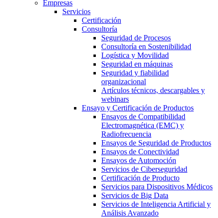
Empresas
Servicios
Certificación
Consultoría
Seguridad de Procesos
Consultoría en Sostenibilidad
Logística y Movilidad
Seguridad en máquinas
Seguridad y fiabilidad
organizacional
Artículos técnicos, descargables y
webinars
Ensayo y Certificación de Productos
Ensayos de Compatibilidad
Electromagnética (EMC) y
Radiofrecuencia
Ensayos de Seguridad de Productos
Ensayos de Conectividad
Ensayos de Automoción
Servicios de Ciberseguridad
Certificación de Producto
Servicios para Dispositivos Médicos
Servicios de Big Data
Servicios de Inteligencia Artificial y
Análisis Avanzado