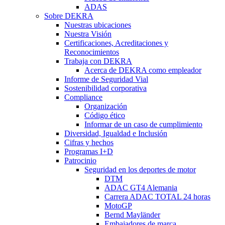
ADAS
Sobre DEKRA
Nuestras ubicaciones
Nuestra Visión
Certificaciones, Acreditaciones y
Reconocimientos
Trabaja con DEKRA
Acerca de DEKRA como empleador
Informe de Seguridad Vial
Sostenibilidad corporativa
Compliance
Organización
Código ético
Informar de un caso de cumplimiento
Diversidad, Igualdad e Inclusión
Cifras y hechos
Programas I+D
Patrocinio
Seguridad en los deportes de motor
DTM
ADAC GT4 Alemania
Carrera ADAC TOTAL 24 horas
MotoGP
Bernd Mayländer
Embajadores de marca