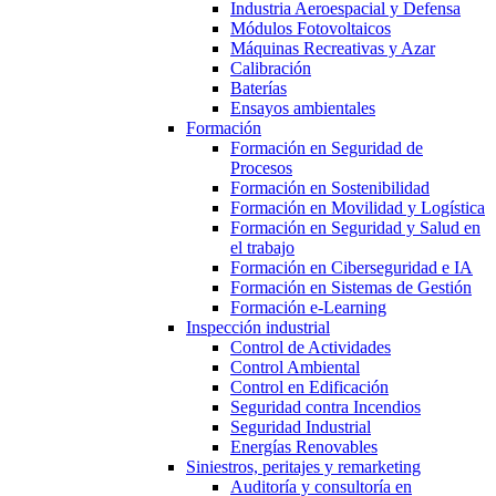
Industria Aeroespacial y Defensa
Módulos Fotovoltaicos
Máquinas Recreativas y Azar
Calibración
Baterías
Ensayos ambientales
Formación
Formación en Seguridad de
Procesos
Formación en Sostenibilidad
Formación en Movilidad y Logística
Formación en Seguridad y Salud en
el trabajo
Formación en Ciberseguridad e IA
Formación en Sistemas de Gestión
Formación e-Learning
Inspección industrial
Control de Actividades
Control Ambiental
Control en Edificación
Seguridad contra Incendios
Seguridad Industrial
Energías Renovables
Siniestros, peritajes y remarketing
Auditoría y consultoría en