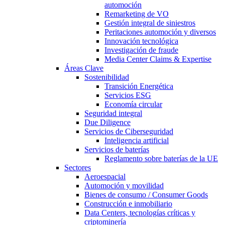
automoción
Remarketing de VO
Gestión integral de siniestros
Peritaciones automoción y diversos
Innovación tecnológica
Investigación de fraude
Media Center Claims & Expertise
Áreas Clave
Sostenibilidad
Transición Energética
Servicios ESG
Economía circular
Seguridad integral
Due Diligence
Servicios de Ciberseguridad
Inteligencia artificial
Servicios de baterías
Reglamento sobre baterías de la UE
Sectores
Aeroespacial
Automoción y movilidad
Bienes de consumo / Consumer Goods
Construcción e inmobiliario
Data Centers, tecnologías críticas y
criptominería