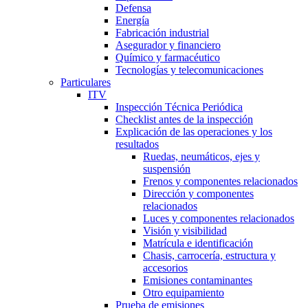
Defensa
Energía
Fabricación industrial
Asegurador y financiero
Químico y farmacéutico
Tecnologías y telecomunicaciones
Particulares
ITV
Inspección Técnica Periódica
Checklist antes de la inspección
Explicación de las operaciones y los
resultados
Ruedas, neumáticos, ejes y
suspensión
Frenos y componentes relacionados
Dirección y componentes
relacionados
Luces y componentes relacionados
Visión y visibilidad
Matrícula e identificación
Chasis, carrocería, estructura y
accesorios
Emisiones contaminantes
Otro equipamiento
Prueba de emisiones