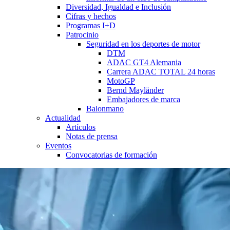
Diversidad, Igualdad e Inclusión
Cifras y hechos
Programas I+D
Patrocinio
Seguridad en los deportes de motor
DTM
ADAC GT4 Alemania
Carrera ADAC TOTAL 24 horas
MotoGP
Bernd Mayländer
Embajadores de marca
Balonmano
Actualidad
Artículos
Notas de prensa
Eventos
Convocatorias de formación