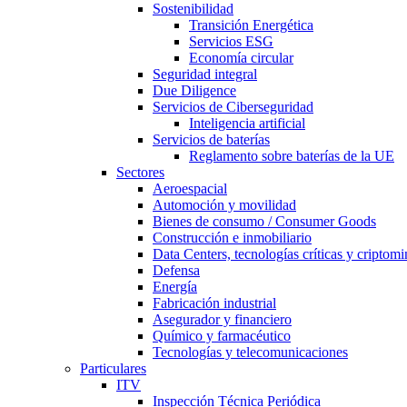
Sostenibilidad
Transición Energética
Servicios ESG
Economía circular
Seguridad integral
Due Diligence
Servicios de Ciberseguridad
Inteligencia artificial
Servicios de baterías
Reglamento sobre baterías de la UE
Sectores
Aeroespacial
Automoción y movilidad
Bienes de consumo / Consumer Goods
Construcción e inmobiliario
Data Centers, tecnologías críticas y criptomi
Defensa
Energía
Fabricación industrial
Asegurador y financiero
Químico y farmacéutico
Tecnologías y telecomunicaciones
Particulares
ITV
Inspección Técnica Periódica