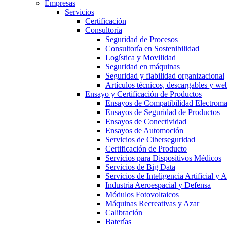
Empresas
Servicios
Certificación
Consultoría
Seguridad de Procesos
Consultoría en Sostenibilidad
Logística y Movilidad
Seguridad en máquinas
Seguridad y fiabilidad organizacional
Artículos técnicos, descargables y we
Ensayo y Certificación de Productos
Ensayos de Compatibilidad Electrom
Ensayos de Seguridad de Productos
Ensayos de Conectividad
Ensayos de Automoción
Servicios de Ciberseguridad
Certificación de Producto
Servicios para Dispositivos Médicos
Servicios de Big Data
Servicios de Inteligencia Artificial y
Industria Aeroespacial y Defensa
Módulos Fotovoltaicos
Máquinas Recreativas y Azar
Calibración
Baterías