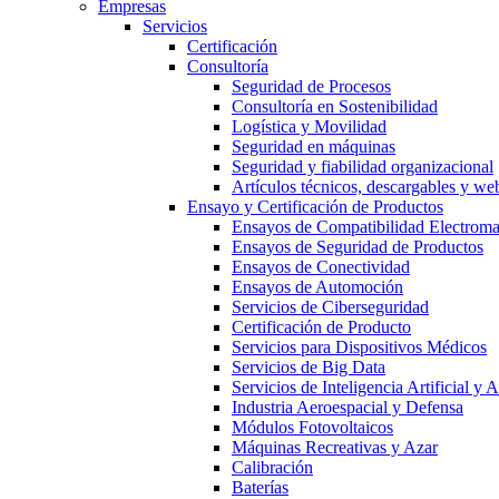
Empresas
Servicios
Certificación
Consultoría
Seguridad de Procesos
Consultoría en Sostenibilidad
Logística y Movilidad
Seguridad en máquinas
Seguridad y fiabilidad organizacional
Artículos técnicos, descargables y we
Ensayo y Certificación de Productos
Ensayos de Compatibilidad Electrom
Ensayos de Seguridad de Productos
Ensayos de Conectividad
Ensayos de Automoción
Servicios de Ciberseguridad
Certificación de Producto
Servicios para Dispositivos Médicos
Servicios de Big Data
Servicios de Inteligencia Artificial y
Industria Aeroespacial y Defensa
Módulos Fotovoltaicos
Máquinas Recreativas y Azar
Calibración
Baterías