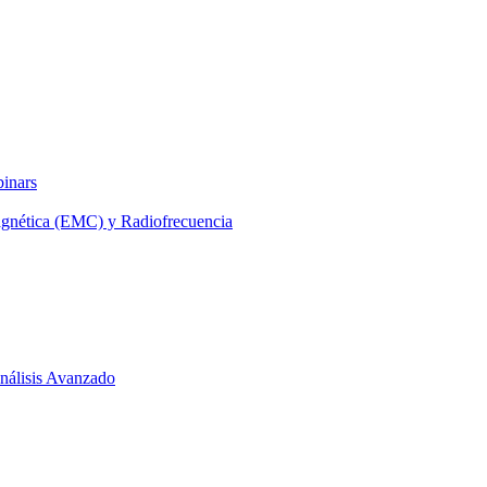
binars
agnética (EMC) y Radiofrecuencia
 Análisis Avanzado