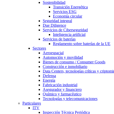
Sostenibilidad
Transición Energética
Servicios ESG
Economía circular
Seguridad integral
Due Diligence
Servicios de Ciberseguridad
Inteligencia artificial
Servicios de baterías
Reglamento sobre baterías de la UE
Sectores
Aeroespacial
Automoción y movilidad
Bienes de consumo / Consumer Goods
Construcción e inmobiliario
Data Centers, tecnologías críticas y criptomi
Defensa
Energía
Fabricación industrial
Asegurador y financiero
Químico y farmacéutico
Tecnologías y telecomunicaciones
Particulares
ITV
Inspección Técnica Periódica