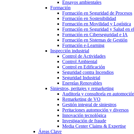
Ensayos ambientales
Formación
Formación en Seguridad de Procesos
Formación en Sostenibilidad
Formación en Movilidad y Logística
Formación en Seguridad y Salud en el
Formación en Ciberseguridad e IA
Formación en Sistemas de Gestión
Formación e-Learning
Inspección industrial
Control de Actividades
Control Ambiental
Control en Edificación
Seguridad contra Incendios
Seguridad Industrial
Energías Renovables
Siniestros, peritajes y remarketing
Auditoría y consultoría en automoció
Remarketing de VO
Gestión integral de siniestros
Peritaciones automoción y diversos
Innovación tecnológica
Investigación de fraude
Media Center Claims & Expertise
Áreas Clave