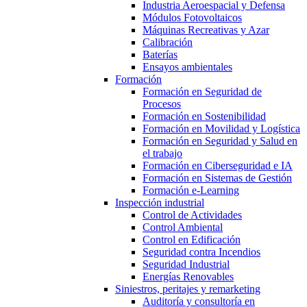
Industria Aeroespacial y Defensa
Módulos Fotovoltaicos
Máquinas Recreativas y Azar
Calibración
Baterías
Ensayos ambientales
Formación
Formación en Seguridad de
Procesos
Formación en Sostenibilidad
Formación en Movilidad y Logística
Formación en Seguridad y Salud en
el trabajo
Formación en Ciberseguridad e IA
Formación en Sistemas de Gestión
Formación e-Learning
Inspección industrial
Control de Actividades
Control Ambiental
Control en Edificación
Seguridad contra Incendios
Seguridad Industrial
Energías Renovables
Siniestros, peritajes y remarketing
Auditoría y consultoría en