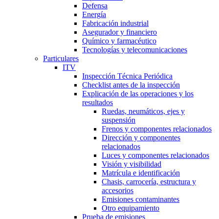
Defensa
Energía
Fabricación industrial
Asegurador y financiero
Químico y farmacéutico
Tecnologías y telecomunicaciones
Particulares
ITV
Inspección Técnica Periódica
Checklist antes de la inspección
Explicación de las operaciones y los
resultados
Ruedas, neumáticos, ejes y
suspensión
Frenos y componentes relacionados
Dirección y componentes
relacionados
Luces y componentes relacionados
Visión y visibilidad
Matrícula e identificación
Chasis, carrocería, estructura y
accesorios
Emisiones contaminantes
Otro equipamiento
Prueba de emisiones