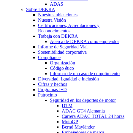
ADAS
Sobre DEKRA
Nuestras ubicaciones
Nuestra Visión
Certificaciones, Acreditaciones y
Reconocimientos
Trabaja con DEKRA
Acerca de DEKRA como empleador
Informe de Seguridad Vial
Sostenibilidad corporativa
Compliance
Organización
Código ético
Informar de un caso de cumplimiento
Diversidad, Igualdad e Inclusión
Cifras y hechos
Programas I+D
Patrocinio
Seguridad en los deportes de motor
DTM
ADAC GT4 Alemania
Carrera ADAC TOTAL 24 horas
MotoGP
Bernd Mayländer
Embajadores de marca