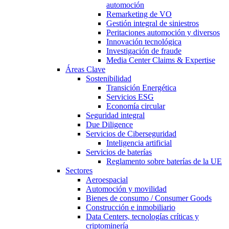
automoción
Remarketing de VO
Gestión integral de siniestros
Peritaciones automoción y diversos
Innovación tecnológica
Investigación de fraude
Media Center Claims & Expertise
Áreas Clave
Sostenibilidad
Transición Energética
Servicios ESG
Economía circular
Seguridad integral
Due Diligence
Servicios de Ciberseguridad
Inteligencia artificial
Servicios de baterías
Reglamento sobre baterías de la UE
Sectores
Aeroespacial
Automoción y movilidad
Bienes de consumo / Consumer Goods
Construcción e inmobiliario
Data Centers, tecnologías críticas y
criptominería