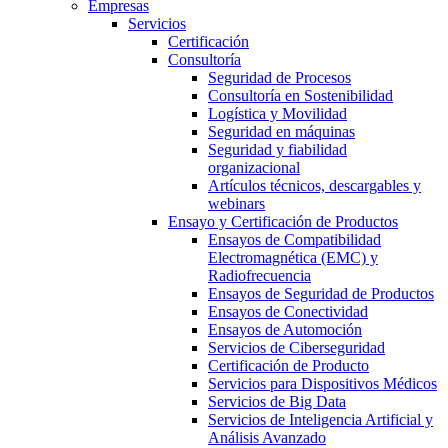
Empresas
Servicios
Certificación
Consultoría
Seguridad de Procesos
Consultoría en Sostenibilidad
Logística y Movilidad
Seguridad en máquinas
Seguridad y fiabilidad
organizacional
Artículos técnicos, descargables y
webinars
Ensayo y Certificación de Productos
Ensayos de Compatibilidad
Electromagnética (EMC) y
Radiofrecuencia
Ensayos de Seguridad de Productos
Ensayos de Conectividad
Ensayos de Automoción
Servicios de Ciberseguridad
Certificación de Producto
Servicios para Dispositivos Médicos
Servicios de Big Data
Servicios de Inteligencia Artificial y
Análisis Avanzado