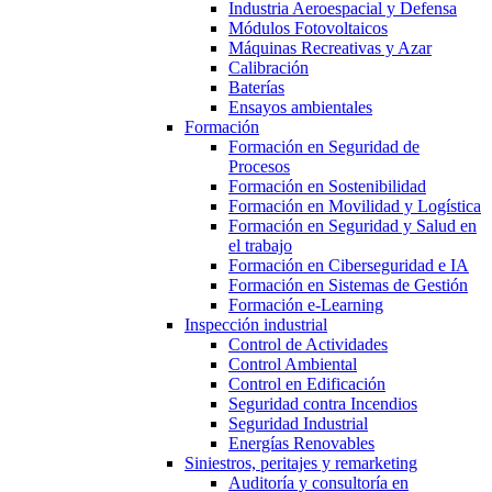
Industria Aeroespacial y Defensa
Módulos Fotovoltaicos
Máquinas Recreativas y Azar
Calibración
Baterías
Ensayos ambientales
Formación
Formación en Seguridad de
Procesos
Formación en Sostenibilidad
Formación en Movilidad y Logística
Formación en Seguridad y Salud en
el trabajo
Formación en Ciberseguridad e IA
Formación en Sistemas de Gestión
Formación e-Learning
Inspección industrial
Control de Actividades
Control Ambiental
Control en Edificación
Seguridad contra Incendios
Seguridad Industrial
Energías Renovables
Siniestros, peritajes y remarketing
Auditoría y consultoría en