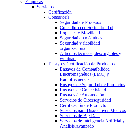
Empresas
Servicios
Certificación
Consultoría
Seguridad de Procesos
Consultoría en Sostenibilidad
Logística y Movilidad
Seguridad en máquinas
Seguridad y fiabilidad
organizacional
Artículos técnicos, descargables y
webinars
Ensayo y Certificación de Productos
Ensayos de Compatibilidad
Electromagnética (EMC) y
Radiofrecuencia
Ensayos de Seguridad de Productos
Ensayos de Conectividad
Ensayos de Automoción
Servicios de Ciberseguridad
Certificación de Producto
Servicios para Dispositivos Médicos
Servicios de Big Data
Servicios de Inteligencia Artificial y
Análisis Avanzado