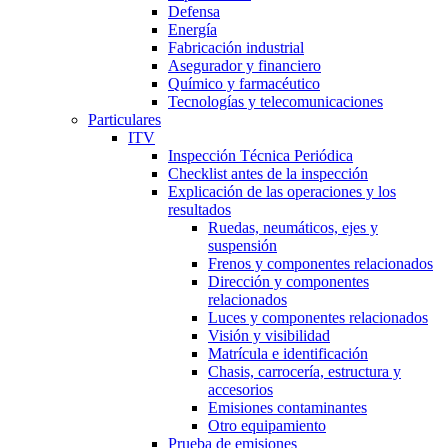
Defensa
Energía
Fabricación industrial
Asegurador y financiero
Químico y farmacéutico
Tecnologías y telecomunicaciones
Particulares
ITV
Inspección Técnica Periódica
Checklist antes de la inspección
Explicación de las operaciones y los
resultados
Ruedas, neumáticos, ejes y
suspensión
Frenos y componentes relacionados
Dirección y componentes
relacionados
Luces y componentes relacionados
Visión y visibilidad
Matrícula e identificación
Chasis, carrocería, estructura y
accesorios
Emisiones contaminantes
Otro equipamiento
Prueba de emisiones