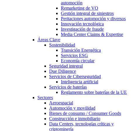
automoción
Remarketing de VO
Gestión integral de siniestros
Peritaciones automoción y diversos
Innovación tecnológica
Investigación de fraude
Media Center Claims & Expertise
Áreas Clave
Sostenibilidad
Transición Energética
Servicios ESG
Economía circular
Seguridad integral
Due Diligence
Servicios de Ciberseguridad
Inteligencia artificial
Servicios de baterías
Reglamento sobre baterías de la UE
Sectores
Aeroespacial
Automoción y movilidad
Bienes de consumo / Consumer Goods
Construcción e inmobiliario
Data Centers, tecnologías críticas y
criptominería