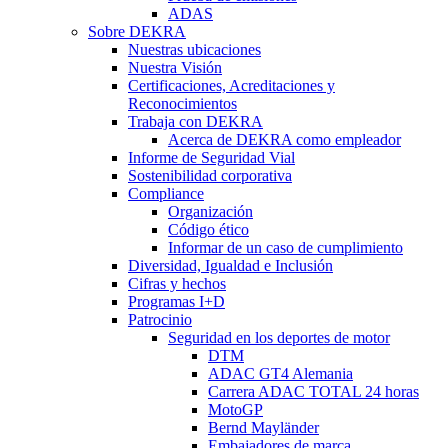
ADAS
Sobre DEKRA
Nuestras ubicaciones
Nuestra Visión
Certificaciones, Acreditaciones y
Reconocimientos
Trabaja con DEKRA
Acerca de DEKRA como empleador
Informe de Seguridad Vial
Sostenibilidad corporativa
Compliance
Organización
Código ético
Informar de un caso de cumplimiento
Diversidad, Igualdad e Inclusión
Cifras y hechos
Programas I+D
Patrocinio
Seguridad en los deportes de motor
DTM
ADAC GT4 Alemania
Carrera ADAC TOTAL 24 horas
MotoGP
Bernd Mayländer
Embajadores de marca