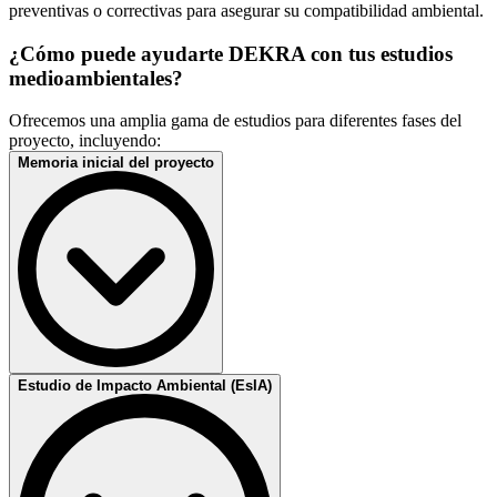
preventivas o correctivas para asegurar su compatibilidad ambiental.
¿Cómo puede ayudarte DEKRA con tus estudios
medioambientales?
Ofrecemos una amplia gama de estudios para diferentes fases del
proyecto, incluyendo:
Memoria inicial del proyecto
Descripción técnica preliminar del proyecto, que define sus
Estudio de Impacto Ambiental (EsIA)
principales características y su viabilidad ambiental.