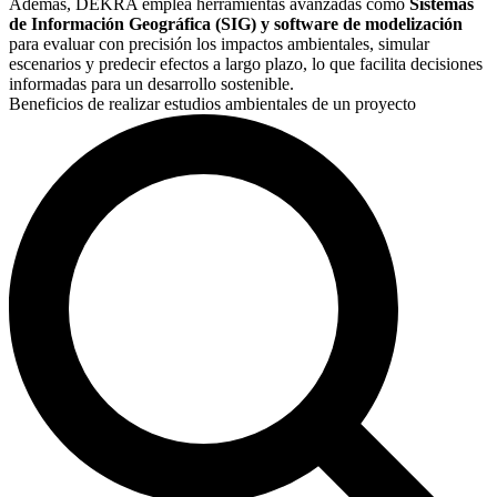
Además, DEKRA emplea herramientas avanzadas como
Sistemas
instalaciones solares, con soluciones para mitigar el efecto de
de Información Geográfica (SIG) y software de modelización
deslumbramiento.
para evaluar con precisión los impactos ambientales, simular
escenarios y predecir efectos a largo plazo, lo que facilita decisiones
informadas para un desarrollo sostenible.
Beneficios de realizar estudios ambientales de un proyecto