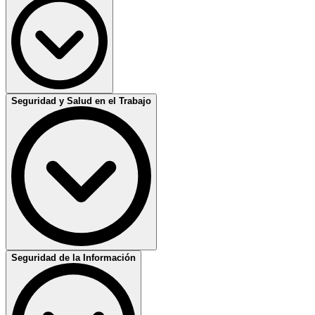
Seguridad y Salud en el Trabajo
Formación en ISO 9001
Aprende a implementar y auditar sistemas de gestión de la calidad
alineados con ISO 9001:2015. Mejora procesos, garantiza el
cumplimiento normativo y aumenta la satisfacción del cliente.
Desarrolla competencias clave para liderar auditorías internas o
externas.
Ideal para profesionales que buscan certificación y mejora continua.
Más información
Seguridad de la Información
Formación en ISO 45001
Curso enfocado en la prevención de riesgos laborales. Aprende a
poner en marcha y auditar un sistema de gestión SST que reduzca