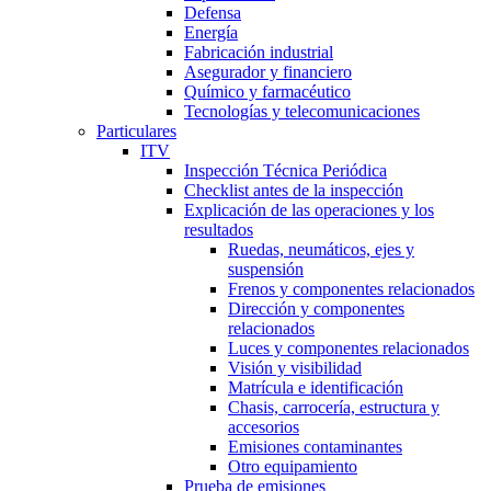
Defensa
Energía
Fabricación industrial
Asegurador y financiero
Químico y farmacéutico
Tecnologías y telecomunicaciones
Particulares
ITV
Inspección Técnica Periódica
Checklist antes de la inspección
Explicación de las operaciones y los
resultados
Ruedas, neumáticos, ejes y
suspensión
Frenos y componentes relacionados
Dirección y componentes
relacionados
Luces y componentes relacionados
Visión y visibilidad
Matrícula e identificación
Chasis, carrocería, estructura y
accesorios
Emisiones contaminantes
Otro equipamiento
Prueba de emisiones