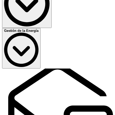
accidentes, cumpla con la normativa vigente y mejore el bienestar
laboral.
Desarrolla un enfoque preventivo frente a incidentes laborales.
Mejora la cultura organizacional en seguridad y salud ocupacional.
Más información
Gestión de la Energía
Formación en ISO/IEC 27001
Curso en protección de datos e información crítica. Aprende a
diseñar, auditar y mantener un SGSI conforme a ISO 27001.
Refuerza la confidencialidad, integridad y disponibilidad de la
información.
Conoce los controles y requisitos necesarios para una gestión
segura.
Formación esencial ante riesgos, ciberataques y exigencias legales.
Formación en ISO 50001
Más información
Curso para optimizar el uso de energía con un SGEn eficaz.
Descubre cómo reducir el consumo energético, cumplir con
obligaciones legales y auditar el desempeño energético conforme a
ISO 50001.
Identifica oportunidades de ahorro energético sostenibles y
medibles.
Impulsa el compromiso ambiental y la competitividad de tu empresa.