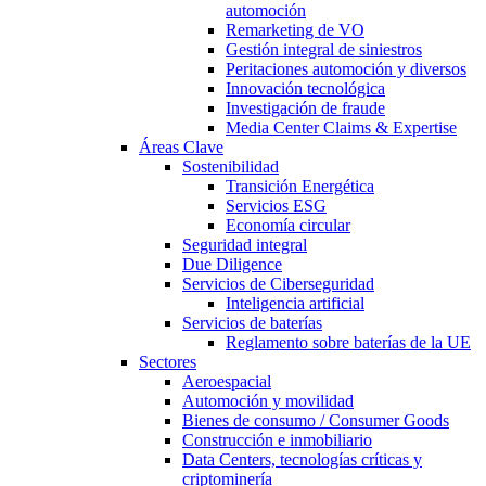
automoción
Remarketing de VO
Gestión integral de siniestros
Peritaciones automoción y diversos
Innovación tecnológica
Investigación de fraude
Media Center Claims & Expertise
Áreas Clave
Sostenibilidad
Transición Energética
Servicios ESG
Economía circular
Seguridad integral
Due Diligence
Servicios de Ciberseguridad
Inteligencia artificial
Servicios de baterías
Reglamento sobre baterías de la UE
Sectores
Aeroespacial
Automoción y movilidad
Bienes de consumo / Consumer Goods
Construcción e inmobiliario
Data Centers, tecnologías críticas y
criptominería