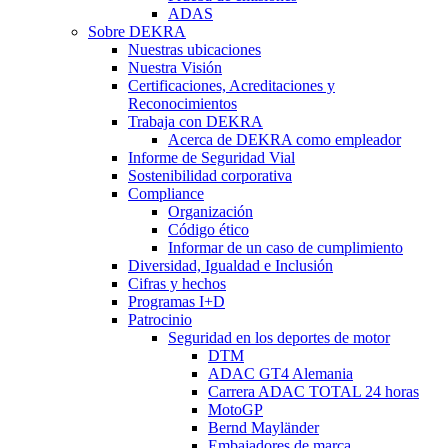
ADAS
Sobre DEKRA
Nuestras ubicaciones
Nuestra Visión
Certificaciones, Acreditaciones y
Reconocimientos
Trabaja con DEKRA
Acerca de DEKRA como empleador
Informe de Seguridad Vial
Sostenibilidad corporativa
Compliance
Organización
Código ético
Informar de un caso de cumplimiento
Diversidad, Igualdad e Inclusión
Cifras y hechos
Programas I+D
Patrocinio
Seguridad en los deportes de motor
DTM
ADAC GT4 Alemania
Carrera ADAC TOTAL 24 horas
MotoGP
Bernd Mayländer
Embajadores de marca