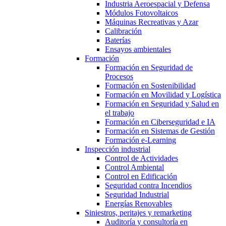
Industria Aeroespacial y Defensa
Módulos Fotovoltaicos
Máquinas Recreativas y Azar
Calibración
Baterías
Ensayos ambientales
Formación
Formación en Seguridad de
Procesos
Formación en Sostenibilidad
Formación en Movilidad y Logística
Formación en Seguridad y Salud en
el trabajo
Formación en Ciberseguridad e IA
Formación en Sistemas de Gestión
Formación e-Learning
Inspección industrial
Control de Actividades
Control Ambiental
Control en Edificación
Seguridad contra Incendios
Seguridad Industrial
Energías Renovables
Siniestros, peritajes y remarketing
Auditoría y consultoría en