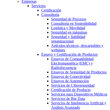
Empresas
Servicios
Certificación
Consultoría
Seguridad de Procesos
Consultoría en Sostenibilidad
Logística y Movilidad
Seguridad en máquinas
Seguridad y fiabilidad
organizacional
Artículos técnicos, descargables y
webinars
Ensayo y Certificación de Productos
Ensayos de Compatibilidad
Electromagnética (EMC) y
Radiofrecuencia
Ensayos de Seguridad de Productos
Ensayos de Conectividad
Ensayos de Automoción
Servicios de Ciberseguridad
Certificación de Producto
Servicios para Dispositivos Médicos
Servicios de Big Data
Servicios de Inteligencia Artificial y
Análisis Avanzado