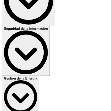
sostenibilidad en tu organización.
Incluye herramientas prácticas para identificar aspectos ambientales
clave.
Aprende a integrar la gestión ambiental en la estrategia empresarial.
Más información
Seguridad de la Información
Formación en ISO 45001
Curso enfocado en la prevención de riesgos laborales. Aprende a
poner en marcha y auditar un sistema de gestión SST que reduzca
accidentes, cumpla con la normativa vigente y mejore el bienestar
laboral.
Desarrolla un enfoque preventivo frente a incidentes laborales.
Mejora la cultura organizacional en seguridad y salud ocupacional.
Más información
Gestión de la Energía
Formación en ISO/IEC 27001
Curso en protección de datos e información crítica. Aprende a
diseñar, auditar y mantener un SGSI conforme a ISO 27001.
Refuerza la confidencialidad, integridad y disponibilidad de la
información.