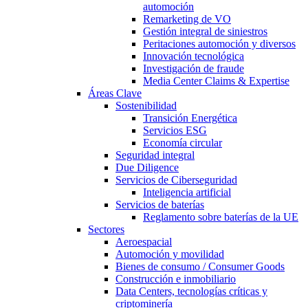
automoción
Remarketing de VO
Gestión integral de siniestros
Peritaciones automoción y diversos
Innovación tecnológica
Investigación de fraude
Media Center Claims & Expertise
Áreas Clave
Sostenibilidad
Transición Energética
Servicios ESG
Economía circular
Seguridad integral
Due Diligence
Servicios de Ciberseguridad
Inteligencia artificial
Servicios de baterías
Reglamento sobre baterías de la UE
Sectores
Aeroespacial
Automoción y movilidad
Bienes de consumo / Consumer Goods
Construcción e inmobiliario
Data Centers, tecnologías críticas y
criptominería