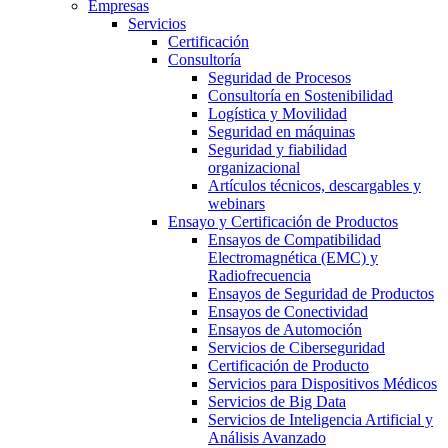
Empresas
Servicios
Certificación
Consultoría
Seguridad de Procesos
Consultoría en Sostenibilidad
Logística y Movilidad
Seguridad en máquinas
Seguridad y fiabilidad
organizacional
Artículos técnicos, descargables y
webinars
Ensayo y Certificación de Productos
Ensayos de Compatibilidad
Electromagnética (EMC) y
Radiofrecuencia
Ensayos de Seguridad de Productos
Ensayos de Conectividad
Ensayos de Automoción
Servicios de Ciberseguridad
Certificación de Producto
Servicios para Dispositivos Médicos
Servicios de Big Data
Servicios de Inteligencia Artificial y
Análisis Avanzado