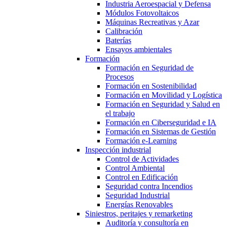
Industria Aeroespacial y Defensa
Módulos Fotovoltaicos
Máquinas Recreativas y Azar
Calibración
Baterías
Ensayos ambientales
Formación
Formación en Seguridad de
Procesos
Formación en Sostenibilidad
Formación en Movilidad y Logística
Formación en Seguridad y Salud en
el trabajo
Formación en Ciberseguridad e IA
Formación en Sistemas de Gestión
Formación e-Learning
Inspección industrial
Control de Actividades
Control Ambiental
Control en Edificación
Seguridad contra Incendios
Seguridad Industrial
Energías Renovables
Siniestros, peritajes y remarketing
Auditoría y consultoría en