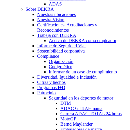
ADAS
Sobre DEKRA
Nuestras ubicaciones
Nuestra Visión
Certificaciones, Acreditaciones y
Reconocimientos
Trabaja con DEKRA
Acerca de DEKRA como empleador
Informe de Seguridad Vial
Sostenibilidad corporativa
Compliance
Organización
Código ético
Informar de un caso de cumplimiento
Diversidad, Igualdad e Inclusión
Cifras y hechos
Programas I+D
Patrocinio
Seguridad en los deportes de motor
DTM
ADAC GT4 Alemania
Carrera ADAC TOTAL 24 horas
MotoGP
Bernd Mayländer
Embajadores de marca