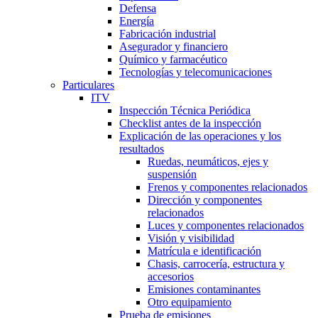
Defensa
Energía
Fabricación industrial
Asegurador y financiero
Químico y farmacéutico
Tecnologías y telecomunicaciones
Particulares
ITV
Inspección Técnica Periódica
Checklist antes de la inspección
Explicación de las operaciones y los
resultados
Ruedas, neumáticos, ejes y
suspensión
Frenos y componentes relacionados
Dirección y componentes
relacionados
Luces y componentes relacionados
Visión y visibilidad
Matrícula e identificación
Chasis, carrocería, estructura y
accesorios
Emisiones contaminantes
Otro equipamiento
Prueba de emisiones