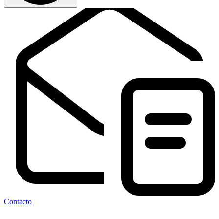
Conoce los controles y requisitos necesarios para una gestión
segura.
Formación esencial ante riesgos, ciberataques y exigencias legales.
Formación en ISO 50001
Más información
Curso para optimizar el uso de energía con un SGEn eficaz.
Descubre cómo reducir el consumo energético, cumplir con
obligaciones legales y auditar el desempeño energético conforme a
ISO 50001.
Identifica oportunidades de ahorro energético sostenibles y
medibles.
Impulsa el compromiso ambiental y la competitividad de tu empresa.
Más información
Contacto