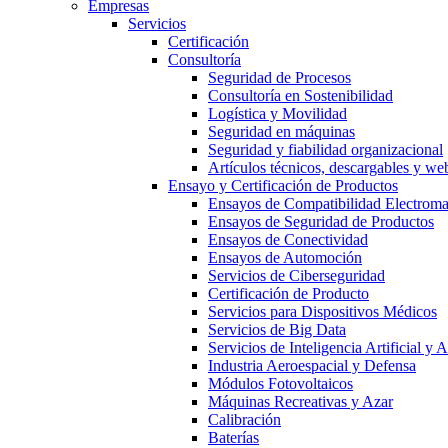
Empresas
Servicios
Certificación
Consultoría
Seguridad de Procesos
Consultoría en Sostenibilidad
Logística y Movilidad
Seguridad en máquinas
Seguridad y fiabilidad organizacional
Artículos técnicos, descargables y we
Ensayo y Certificación de Productos
Ensayos de Compatibilidad Electrom
Ensayos de Seguridad de Productos
Ensayos de Conectividad
Ensayos de Automoción
Servicios de Ciberseguridad
Certificación de Producto
Servicios para Dispositivos Médicos
Servicios de Big Data
Servicios de Inteligencia Artificial y
Industria Aeroespacial y Defensa
Módulos Fotovoltaicos
Máquinas Recreativas y Azar
Calibración
Baterías