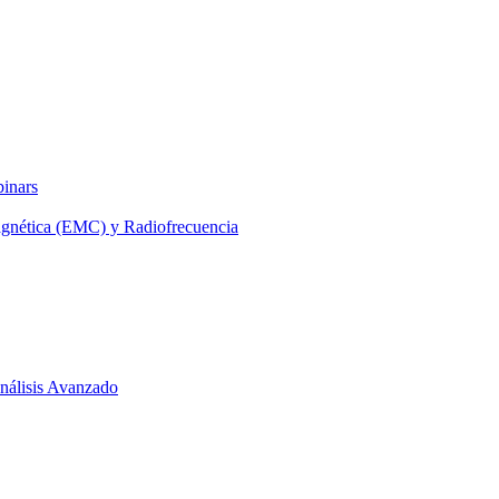
binars
agnética (EMC) y Radiofrecuencia
 Análisis Avanzado