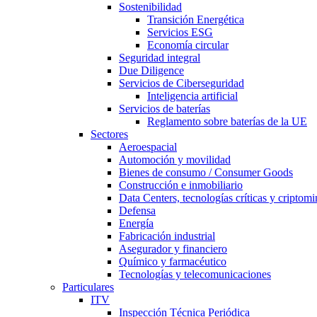
Sostenibilidad
Transición Energética
Servicios ESG
Economía circular
Seguridad integral
Due Diligence
Servicios de Ciberseguridad
Inteligencia artificial
Servicios de baterías
Reglamento sobre baterías de la UE
Sectores
Aeroespacial
Automoción y movilidad
Bienes de consumo / Consumer Goods
Construcción e inmobiliario
Data Centers, tecnologías críticas y criptomi
Defensa
Energía
Fabricación industrial
Asegurador y financiero
Químico y farmacéutico
Tecnologías y telecomunicaciones
Particulares
ITV
Inspección Técnica Periódica