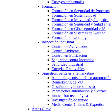
Ensayos ambientales
Formación
Formación en Seguridad de Procesos
Formación en Sostenibilidad
Formación en Movilidad y Logística
Formación en Seguridad y Salud en el
Formación en Ciberseguridad e IA
Formación en Sistemas de Gestión
Formación e-Learning
Inspección industrial
Control de Actividades
Control Ambiental
Control en Edificación
Seguridad contra Incendios
Seguridad Industrial
Energías Renovables
Siniestros, peritajes y remarketing
Auditoría y consultoría en automoció
Remarketing de VO
Gestión integral de siniestros
Peritaciones automoción y diversos
Innovación tecnológica
Investigación de fraude
Media Center Claims & Expertise
Áreas Clave