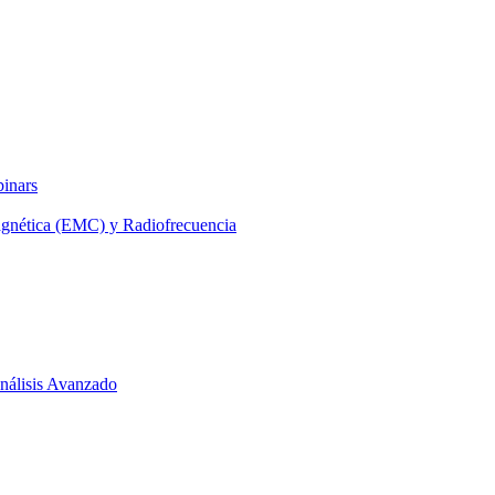
binars
agnética (EMC) y Radiofrecuencia
 Análisis Avanzado