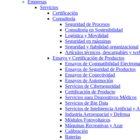
Empresas
Servicios
Certificación
Consultoría
Seguridad de Procesos
Consultoría en Sostenibilidad
Logística y Movilidad
Seguridad en máquinas
Seguridad y fiabilidad organizacional
Artículos técnicos, descargables y we
Ensayo y Certificación de Productos
Ensayos de Compatibilidad Electrom
Ensayos de Seguridad de Productos
Ensayos de Conectividad
Ensayos de Automoción
Servicios de Ciberseguridad
Certificación de Producto
Servicios para Dispositivos Médicos
Servicios de Big Data
Servicios de Inteligencia Artificial y
Industria Aeroespacial y Defensa
Módulos Fotovoltaicos
Máquinas Recreativas y Azar
Calibración
Baterías