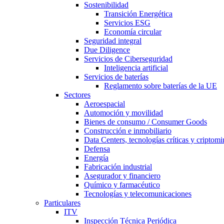
Sostenibilidad
Transición Energética
Servicios ESG
Economía circular
Seguridad integral
Due Diligence
Servicios de Ciberseguridad
Inteligencia artificial
Servicios de baterías
Reglamento sobre baterías de la UE
Sectores
Aeroespacial
Automoción y movilidad
Bienes de consumo / Consumer Goods
Construcción e inmobiliario
Data Centers, tecnologías críticas y criptomi
Defensa
Energía
Fabricación industrial
Asegurador y financiero
Químico y farmacéutico
Tecnologías y telecomunicaciones
Particulares
ITV
Inspección Técnica Periódica