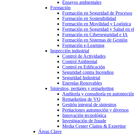
Ensayos ambientales
Formación
Formación en Seguridad de Procesos
Formación en Sostenibilidad
Formación en Movilidad y Logística
Formación en Seguridad y Salud en el
Formación en Ciberseguridad e IA
Formación en Sistemas de Gestión
Formación e-Learning
Inspección industrial
Control de Actividades
Control Ambiental
Control en Edificación
Seguridad contra Incendios
Seguridad Industrial
Energías Renovables
Siniestros, peritajes y remarketing
Auditoría y consultoría en automoció
Remarketing de VO
Gestión integral de siniestros
Peritaciones automoción y diversos
Innovación tecnológica
Investigación de fraude
Media Center Claims & Expertise
Áreas Clave