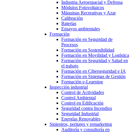
Industria Aeroespacial y Defensa
Módulos Fotovoltaicos
Máquinas Recreativas y Azar
Calibración
Baterías
Ensayos ambientales
Formación
Formación en Seguridad de
Procesos
Formación en Sostenibilidad
Formación en Movilidad y Logística
Formación en Seguridad y Salud en
el trabajo
Formación en Ciberseguridad e IA
Formación en Sistemas de Gestión
Formación e-Learning
Inspección industrial
Control de Actividades
Control Ambiental
Control en Edificación
Seguridad contra Incendios
Seguridad Industrial
Energías Renovables
Siniestros, peritajes y remarketing
Auditoría y consultoría en