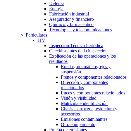
Defensa
Energía
Fabricación industrial
Asegurador y financiero
Químico y farmacéutico
Tecnologías y telecomunicaciones
Particulares
ITV
Inspección Técnica Periódica
Checklist antes de la inspección
Explicación de las operaciones y los
resultados
Ruedas, neumáticos, ejes y
suspensión
Frenos y componentes relacionados
Dirección y componentes
relacionados
Luces y componentes relacionados
Visión y visibilidad
Matrícula e identificación
Chasis, carrocería, estructura y
accesorios
Emisiones contaminantes
Otro equipamiento
Prueba de emisiones