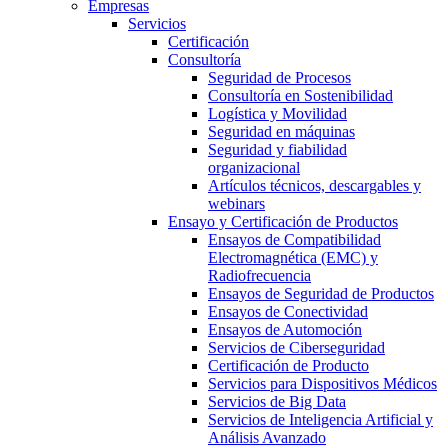
Empresas
Servicios
Certificación
Consultoría
Seguridad de Procesos
Consultoría en Sostenibilidad
Logística y Movilidad
Seguridad en máquinas
Seguridad y fiabilidad
organizacional
Artículos técnicos, descargables y
webinars
Ensayo y Certificación de Productos
Ensayos de Compatibilidad
Electromagnética (EMC) y
Radiofrecuencia
Ensayos de Seguridad de Productos
Ensayos de Conectividad
Ensayos de Automoción
Servicios de Ciberseguridad
Certificación de Producto
Servicios para Dispositivos Médicos
Servicios de Big Data
Servicios de Inteligencia Artificial y
Análisis Avanzado