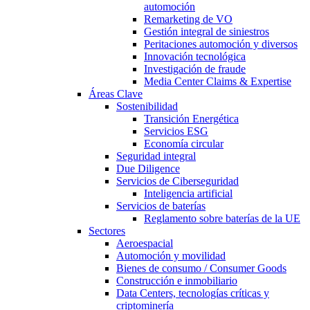
automoción
Remarketing de VO
Gestión integral de siniestros
Peritaciones automoción y diversos
Innovación tecnológica
Investigación de fraude
Media Center Claims & Expertise
Áreas Clave
Sostenibilidad
Transición Energética
Servicios ESG
Economía circular
Seguridad integral
Due Diligence
Servicios de Ciberseguridad
Inteligencia artificial
Servicios de baterías
Reglamento sobre baterías de la UE
Sectores
Aeroespacial
Automoción y movilidad
Bienes de consumo / Consumer Goods
Construcción e inmobiliario
Data Centers, tecnologías críticas y
criptominería