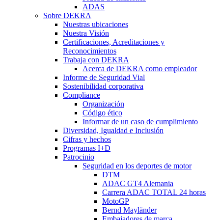
ADAS
Sobre DEKRA
Nuestras ubicaciones
Nuestra Visión
Certificaciones, Acreditaciones y
Reconocimientos
Trabaja con DEKRA
Acerca de DEKRA como empleador
Informe de Seguridad Vial
Sostenibilidad corporativa
Compliance
Organización
Código ético
Informar de un caso de cumplimiento
Diversidad, Igualdad e Inclusión
Cifras y hechos
Programas I+D
Patrocinio
Seguridad en los deportes de motor
DTM
ADAC GT4 Alemania
Carrera ADAC TOTAL 24 horas
MotoGP
Bernd Mayländer
Embajadores de marca