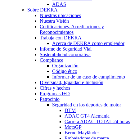
ADAS
Sobre DEKRA
Nuestras ubicaciones
Nuestra Visión
Certificaciones, Acreditaciones y
Reconocimientos
Trabaja con DEKRA
Acerca de DEKRA como empleador
Informe de Seguridad Vial
Sostenibilidad corporativa
Compliance
Organización
Código ético
Informar de un caso de cumplimiento
Diversidad, Igualdad e Inclusión
Cifras y hechos
Programas I+D
Patrocinio
Seguridad en los deportes de motor
DTM
ADAC GT4 Alemania
Carrera ADAC TOTAL 24 horas
MotoGP
Bernd Mayländer
Embajadores de marca