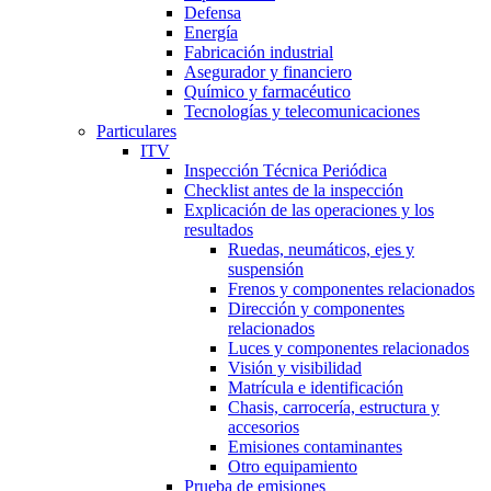
Defensa
Energía
Fabricación industrial
Asegurador y financiero
Químico y farmacéutico
Tecnologías y telecomunicaciones
Particulares
ITV
Inspección Técnica Periódica
Checklist antes de la inspección
Explicación de las operaciones y los
resultados
Ruedas, neumáticos, ejes y
suspensión
Frenos y componentes relacionados
Dirección y componentes
relacionados
Luces y componentes relacionados
Visión y visibilidad
Matrícula e identificación
Chasis, carrocería, estructura y
accesorios
Emisiones contaminantes
Otro equipamiento
Prueba de emisiones