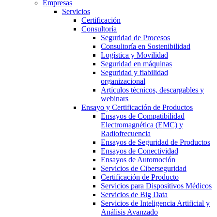
Empresas
Servicios
Certificación
Consultoría
Seguridad de Procesos
Consultoría en Sostenibilidad
Logística y Movilidad
Seguridad en máquinas
Seguridad y fiabilidad
organizacional
Artículos técnicos, descargables y
webinars
Ensayo y Certificación de Productos
Ensayos de Compatibilidad
Electromagnética (EMC) y
Radiofrecuencia
Ensayos de Seguridad de Productos
Ensayos de Conectividad
Ensayos de Automoción
Servicios de Ciberseguridad
Certificación de Producto
Servicios para Dispositivos Médicos
Servicios de Big Data
Servicios de Inteligencia Artificial y
Análisis Avanzado