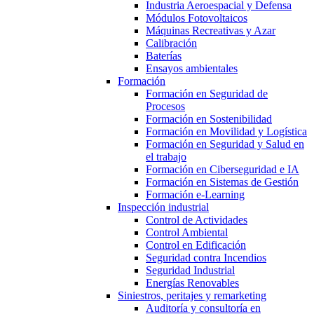
Industria Aeroespacial y Defensa
Módulos Fotovoltaicos
Máquinas Recreativas y Azar
Calibración
Baterías
Ensayos ambientales
Formación
Formación en Seguridad de
Procesos
Formación en Sostenibilidad
Formación en Movilidad y Logística
Formación en Seguridad y Salud en
el trabajo
Formación en Ciberseguridad e IA
Formación en Sistemas de Gestión
Formación e-Learning
Inspección industrial
Control de Actividades
Control Ambiental
Control en Edificación
Seguridad contra Incendios
Seguridad Industrial
Energías Renovables
Siniestros, peritajes y remarketing
Auditoría y consultoría en