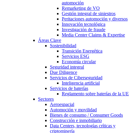
automoción
Remarketing de VO
Gestión integral de siniestros
Peritaciones automoción y diversos
Innovación tecnológica
Investigación de fraude
Media Center Claims & Expertise
Áreas Clave
Sostenibilidad
Transición Energética
Servicios ESG
Economía circular
Seguridad integral
Due Diligence
Servicios de Ciberseguridad
Inteligencia artificial
Servicios de baterías
Reglamento sobre baterías de la UE
Sectores
Aeroespacial
Automoción y movilidad
Bienes de consumo / Consumer Goods
Construcción e inmobiliario
Data Centers, tecnologías críticas y
criptominería