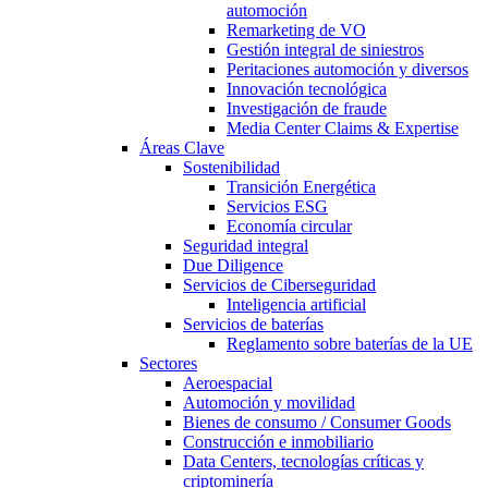
automoción
Remarketing de VO
Gestión integral de siniestros
Peritaciones automoción y diversos
Innovación tecnológica
Investigación de fraude
Media Center Claims & Expertise
Áreas Clave
Sostenibilidad
Transición Energética
Servicios ESG
Economía circular
Seguridad integral
Due Diligence
Servicios de Ciberseguridad
Inteligencia artificial
Servicios de baterías
Reglamento sobre baterías de la UE
Sectores
Aeroespacial
Automoción y movilidad
Bienes de consumo / Consumer Goods
Construcción e inmobiliario
Data Centers, tecnologías críticas y
criptominería