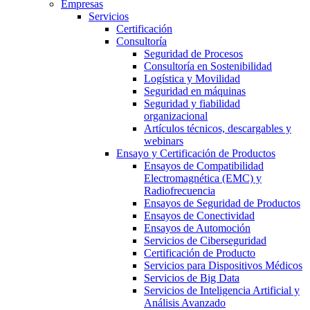
Empresas
Servicios
Certificación
Consultoría
Seguridad de Procesos
Consultoría en Sostenibilidad
Logística y Movilidad
Seguridad en máquinas
Seguridad y fiabilidad
organizacional
Artículos técnicos, descargables y
webinars
Ensayo y Certificación de Productos
Ensayos de Compatibilidad
Electromagnética (EMC) y
Radiofrecuencia
Ensayos de Seguridad de Productos
Ensayos de Conectividad
Ensayos de Automoción
Servicios de Ciberseguridad
Certificación de Producto
Servicios para Dispositivos Médicos
Servicios de Big Data
Servicios de Inteligencia Artificial y
Análisis Avanzado