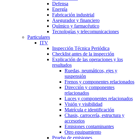
Defensa
Energía
Fabricación industrial
Asegurador y financiero
Químico y farmacéutico
Tecnologías y telecomunicaciones
Particulares
ITV
Inspección Técnica Periódica
Checklist antes de la inspección
Explicación de las operaciones y los
resultados
Ruedas, neumáticos, ejes y
suspensión
Frenos y componentes relacionados
Dirección y componentes
relacionados
Luces y componentes relacionados
Visión y visibilidad
Matrícula e identificación
Chasis, carrocería, estructura y
accesorios
Emisiones contaminantes
Otro equipamiento
Prueba de emisiones