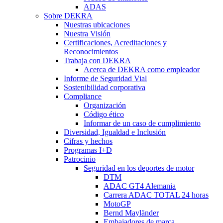
ADAS
Sobre DEKRA
Nuestras ubicaciones
Nuestra Visión
Certificaciones, Acreditaciones y
Reconocimientos
Trabaja con DEKRA
Acerca de DEKRA como empleador
Informe de Seguridad Vial
Sostenibilidad corporativa
Compliance
Organización
Código ético
Informar de un caso de cumplimiento
Diversidad, Igualdad e Inclusión
Cifras y hechos
Programas I+D
Patrocinio
Seguridad en los deportes de motor
DTM
ADAC GT4 Alemania
Carrera ADAC TOTAL 24 horas
MotoGP
Bernd Mayländer
Embajadores de marca