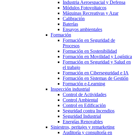
Industria Aeroespacial y Defensa
Módulos Fotovoltaicos
Máquinas Recreativas y Azar
Calibración
Baterías
Ensayos ambientales
Formación
Formación en Seguridad de
Procesos
Formación en Sostenibilidad
Formación en Movilidad y Logística
Formación en Seguridad y Salud en
el trabajo
Formación en Ciberseguridad e IA
Formación en Sistemas de Gestión
Formación e-Learning
Inspección industrial
Control de Actividades
Control Ambiental
Control en Edificación
Seguridad contra Incendios
Seguridad Industrial
Energías Renovables
Siniestros, peritajes y remarketing
Auditoría y consultoría en