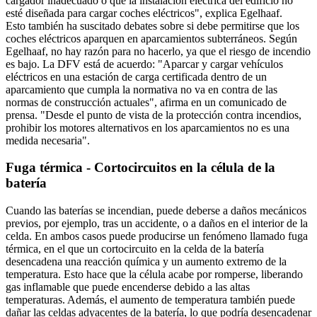
cargador inadecuado o que la instalación eléctrica del edificio no
esté diseñada para cargar coches eléctricos", explica Egelhaaf.
Esto también ha suscitado debates sobre si debe permitirse que los
coches eléctricos aparquen en aparcamientos subterráneos. Según
Egelhaaf, no hay razón para no hacerlo, ya que el riesgo de incendio
es bajo. La DFV está de acuerdo: "Aparcar y cargar vehículos
eléctricos en una estación de carga certificada dentro de un
aparcamiento que cumpla la normativa no va en contra de las
normas de construcción actuales", afirma en un comunicado de
prensa. "Desde el punto de vista de la protección contra incendios,
prohibir los motores alternativos en los aparcamientos no es una
medida necesaria".
Fuga térmica - Cortocircuitos en la célula de la
batería
Cuando las baterías se incendian, puede deberse a daños mecánicos
previos, por ejemplo, tras un accidente, o a daños en el interior de la
celda. En ambos casos puede producirse un fenómeno llamado fuga
térmica, en el que un cortocircuito en la celda de la batería
desencadena una reacción química y un aumento extremo de la
temperatura. Esto hace que la célula acabe por romperse, liberando
gas inflamable que puede encenderse debido a las altas
temperaturas. Además, el aumento de temperatura también puede
dañar las celdas adyacentes de la batería, lo que podría desencadenar