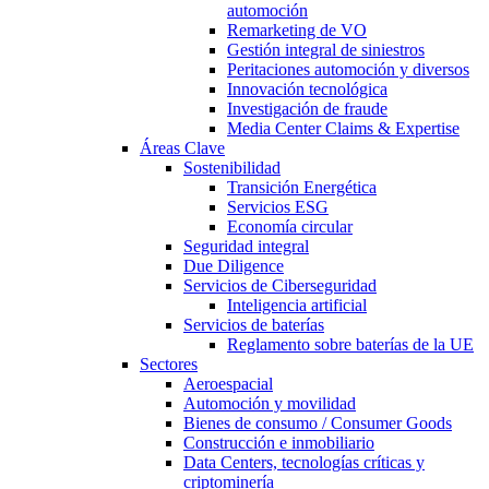
automoción
Remarketing de VO
Gestión integral de siniestros
Peritaciones automoción y diversos
Innovación tecnológica
Investigación de fraude
Media Center Claims & Expertise
Áreas Clave
Sostenibilidad
Transición Energética
Servicios ESG
Economía circular
Seguridad integral
Due Diligence
Servicios de Ciberseguridad
Inteligencia artificial
Servicios de baterías
Reglamento sobre baterías de la UE
Sectores
Aeroespacial
Automoción y movilidad
Bienes de consumo / Consumer Goods
Construcción e inmobiliario
Data Centers, tecnologías críticas y
criptominería