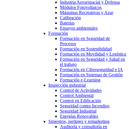
Industria Aeroespacial y Defensa
Módulos Fotovoltaicos
Máquinas Recreativas y Azar
Calibración
Baterías
Ensayos ambientales
Formación
Formación en Seguridad de
Procesos
Formación en Sostenibilidad
Formación en Movilidad y Logística
Formación en Seguridad y Salud en
el trabajo
Formación en Ciberseguridad e IA
Formación en Sistemas de Gestión
Formación e-Learning
Inspección industrial
Control de Actividades
Control Ambiental
Control en Edificación
Seguridad contra Incendios
Seguridad Industrial
Energías Renovables
Siniestros, peritajes y remarketing
Auditoría y consultoría en