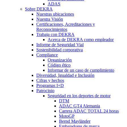
ADAS
Sobre DEKRA
Nuestras ubicaciones
Nuestra Visión
Certificaciones, Acreditaciones y
Reconocimientos
Trabaja con DEKRA
Acerca de DEKRA como empleador
Informe de Seguridad Vial
Sostenibilidad corporativa
Compliance
Organización
Código ético
Informar de un caso de cumplimiento
Diversidad, Igualdad e Inclusión
Cifras y hechos
Programas I+D
Patrocinio
Seguridad en los deportes de motor
DTM
ADAC GT4 Alemania
Carrera ADAC TOTAL 24 horas
MotoGP
Bernd Mayländer
Embajadores de marca