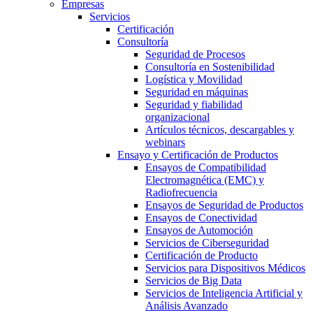
Empresas
Servicios
Certificación
Consultoría
Seguridad de Procesos
Consultoría en Sostenibilidad
Logística y Movilidad
Seguridad en máquinas
Seguridad y fiabilidad
organizacional
Artículos técnicos, descargables y
webinars
Ensayo y Certificación de Productos
Ensayos de Compatibilidad
Electromagnética (EMC) y
Radiofrecuencia
Ensayos de Seguridad de Productos
Ensayos de Conectividad
Ensayos de Automoción
Servicios de Ciberseguridad
Certificación de Producto
Servicios para Dispositivos Médicos
Servicios de Big Data
Servicios de Inteligencia Artificial y
Análisis Avanzado