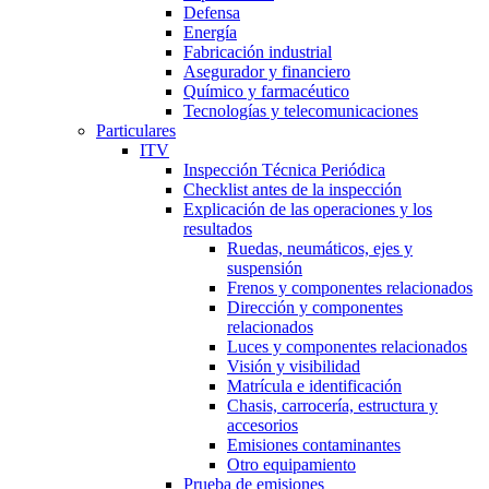
Defensa
Energía
Fabricación industrial
Asegurador y financiero
Químico y farmacéutico
Tecnologías y telecomunicaciones
Particulares
ITV
Inspección Técnica Periódica
Checklist antes de la inspección
Explicación de las operaciones y los
resultados
Ruedas, neumáticos, ejes y
suspensión
Frenos y componentes relacionados
Dirección y componentes
relacionados
Luces y componentes relacionados
Visión y visibilidad
Matrícula e identificación
Chasis, carrocería, estructura y
accesorios
Emisiones contaminantes
Otro equipamiento
Prueba de emisiones