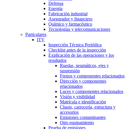
Defensa
Energía
Fabricación industrial
Asegurador y financiero
Químico y farmacéutico
Tecnologías y telecomunicaciones
Particulares
ITV
Inspección Técnica Periódica
Checklist antes de la inspección
Explicación de las operaciones y los
resultados
Ruedas, neumáticos, ejes y
suspensión
Frenos y componentes relacionados
Dirección y componentes
relacionados
Luces y componentes relacionados
Visión y visibilidad
Matrícula e identificación
Chasis, carrocería, estructura y
accesorios
Emisiones contaminantes
Otro equipamiento
Prueba de emisiones