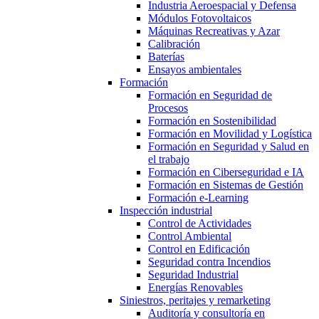
Industria Aeroespacial y Defensa
Módulos Fotovoltaicos
Máquinas Recreativas y Azar
Calibración
Baterías
Ensayos ambientales
Formación
Formación en Seguridad de
Procesos
Formación en Sostenibilidad
Formación en Movilidad y Logística
Formación en Seguridad y Salud en
el trabajo
Formación en Ciberseguridad e IA
Formación en Sistemas de Gestión
Formación e-Learning
Inspección industrial
Control de Actividades
Control Ambiental
Control en Edificación
Seguridad contra Incendios
Seguridad Industrial
Energías Renovables
Siniestros, peritajes y remarketing
Auditoría y consultoría en