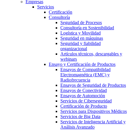
Empresas
Servicios
Certificación
Consultoría
Seguridad de Procesos
Consultoría en Sostenibilidad
Logística y Movilidad
Seguridad en máquinas
Seguridad y fiabilidad
organizacional
Artículos técnicos, descargables y
webinars
Ensayo y Certificación de Productos
Ensayos de Compatibilidad
Electromagnética (EMC) y
Radiofrecuencia
Ensayos de Seguridad de Productos
Ensayos de Conectividad
Ensayos de Automoción
Servicios de Ciberseguridad
Certificación de Producto
Servicios para Dispositivos Médicos
Servicios de Big Data
Servicios de Inteligencia Artificial y
Análisis Avanzado