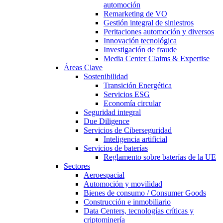
automoción
Remarketing de VO
Gestión integral de siniestros
Peritaciones automoción y diversos
Innovación tecnológica
Investigación de fraude
Media Center Claims & Expertise
Áreas Clave
Sostenibilidad
Transición Energética
Servicios ESG
Economía circular
Seguridad integral
Due Diligence
Servicios de Ciberseguridad
Inteligencia artificial
Servicios de baterías
Reglamento sobre baterías de la UE
Sectores
Aeroespacial
Automoción y movilidad
Bienes de consumo / Consumer Goods
Construcción e inmobiliario
Data Centers, tecnologías críticas y
criptominería