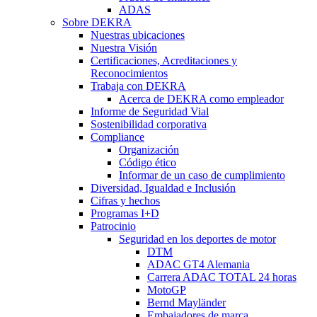
ADAS
Sobre DEKRA
Nuestras ubicaciones
Nuestra Visión
Certificaciones, Acreditaciones y
Reconocimientos
Trabaja con DEKRA
Acerca de DEKRA como empleador
Informe de Seguridad Vial
Sostenibilidad corporativa
Compliance
Organización
Código ético
Informar de un caso de cumplimiento
Diversidad, Igualdad e Inclusión
Cifras y hechos
Programas I+D
Patrocinio
Seguridad en los deportes de motor
DTM
ADAC GT4 Alemania
Carrera ADAC TOTAL 24 horas
MotoGP
Bernd Mayländer
Embajadores de marca