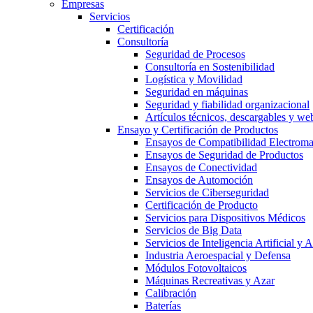
Empresas
Servicios
Certificación
Consultoría
Seguridad de Procesos
Consultoría en Sostenibilidad
Logística y Movilidad
Seguridad en máquinas
Seguridad y fiabilidad organizacional
Artículos técnicos, descargables y we
Ensayo y Certificación de Productos
Ensayos de Compatibilidad Electrom
Ensayos de Seguridad de Productos
Ensayos de Conectividad
Ensayos de Automoción
Servicios de Ciberseguridad
Certificación de Producto
Servicios para Dispositivos Médicos
Servicios de Big Data
Servicios de Inteligencia Artificial y
Industria Aeroespacial y Defensa
Módulos Fotovoltaicos
Máquinas Recreativas y Azar
Calibración
Baterías