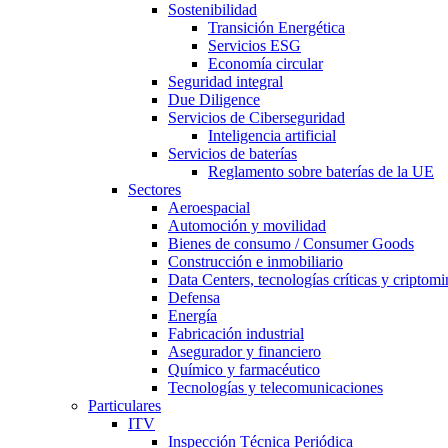
Sostenibilidad
Transición Energética
Servicios ESG
Economía circular
Seguridad integral
Due Diligence
Servicios de Ciberseguridad
Inteligencia artificial
Servicios de baterías
Reglamento sobre baterías de la UE
Sectores
Aeroespacial
Automoción y movilidad
Bienes de consumo / Consumer Goods
Construcción e inmobiliario
Data Centers, tecnologías críticas y criptomi
Defensa
Energía
Fabricación industrial
Asegurador y financiero
Químico y farmacéutico
Tecnologías y telecomunicaciones
Particulares
ITV
Inspección Técnica Periódica