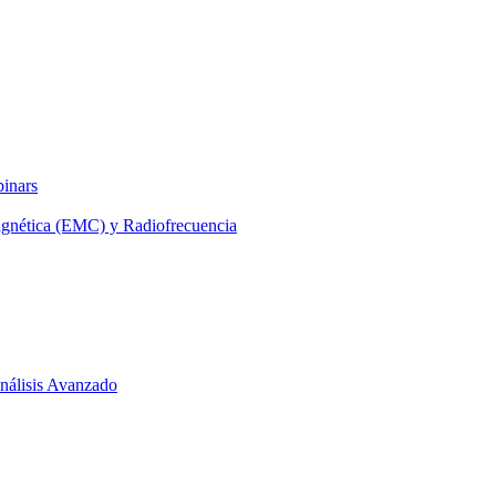
binars
agnética (EMC) y Radiofrecuencia
 Análisis Avanzado