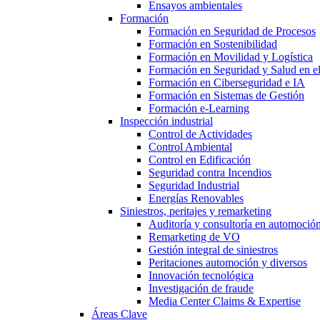
Ensayos ambientales
Formación
Formación en Seguridad de Procesos
Formación en Sostenibilidad
Formación en Movilidad y Logística
Formación en Seguridad y Salud en el
Formación en Ciberseguridad e IA
Formación en Sistemas de Gestión
Formación e-Learning
Inspección industrial
Control de Actividades
Control Ambiental
Control en Edificación
Seguridad contra Incendios
Seguridad Industrial
Energías Renovables
Siniestros, peritajes y remarketing
Auditoría y consultoría en automoció
Remarketing de VO
Gestión integral de siniestros
Peritaciones automoción y diversos
Innovación tecnológica
Investigación de fraude
Media Center Claims & Expertise
Áreas Clave