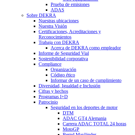
Prueba de emisiones
ADAS
Sobre DEKRA
Nuestras ubicaciones
Nuestra Visión
Certificaciones, Acreditaciones y
Reconocimientos
Trabaja con DEKRA
Acerca de DEKRA como empleador
Informe de Seguridad Vial
Sostenibilidad corporativa
Compliance
Organización
Código ético
Informar de un caso de cumplimiento
Diversidad, Igualdad e Inclusión
Cifras y hechos
Programas I+D
Patrocinio
Seguridad en los deportes de motor
DTM
ADAC GT4 Alemania
Carrera ADAC TOTAL 24 horas
MotoGP
Bernd Mayländer